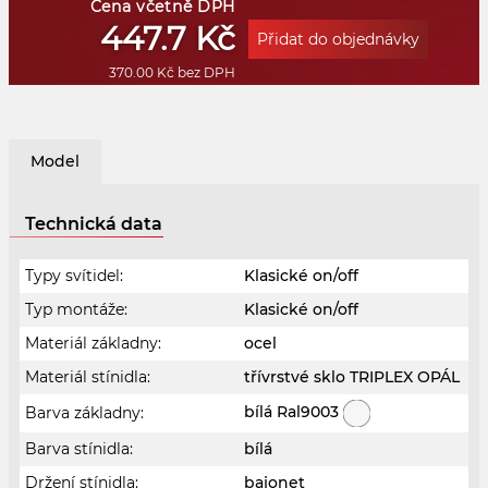
Cena včetně DPH
447.7 Kč
Přidat do objednávky
370.00 Kč bez DPH
Model
Technická data
Typy svítidel:
Klasické on/off
Typ montáže:
Klasické on/off
Materiál základny:
ocel
Materiál stínidla:
třívrstvé sklo TRIPLEX OPÁL
bílá Ral9003
Barva základny:
Barva stínidla:
bílá
Držení stínidla:
bajonet