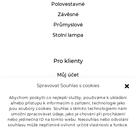
Polovestavné
Závěsné
Průmyslové
Stolní lampa
Pro klienty
Můj účet
GDPR
Spravovat Souhlas s cookies
Whistleblowing
Abychom poskytli co nejlepší služby, používáme k ukládání
a/nebo přístupu k informacím o zařízení, technologie jako
E-SHOP – Všeobecné obchodní podmínky &
jsou soubory cookies. Souhlas s těmito technologiemi nám
reklamace
umožní zpracovávat údaje, jako je chování při procházení
nebo jedinečná ID na tomto webu. Nesouhlas nebo odvolání
Reklamační řád OSMONT
souhlasu může nepříznivě ovlivnit určité vlastnosti a funkce.
Kde koupit