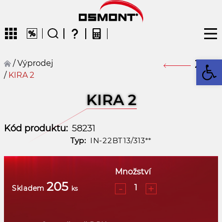
Op
/
Výprodej
Zpět
/
KIRA 2
CZ
KIRA 2
Kód produktu:
58231
Typ:
IN-22BT13/313**
Množství
205
-
+
Skladem
ks