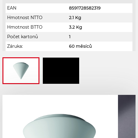
EAN
8591728582319
Hmotnost NTTO
2.1 Kg
Hmotnost BTTO
3.2 Kg
Počet kartonů
1
Záruka:
60 měsíců