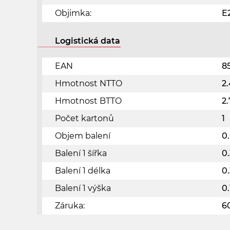
Objimka:
E
Logistická data
EAN
8
Hmotnost NTTO
2
Hmotnost BTTO
2
Počet kartonů
1
Objem balení
0
Balení 1 šířka
0
Balení 1 délka
0
Balení 1 výška
0
Záruka:
6