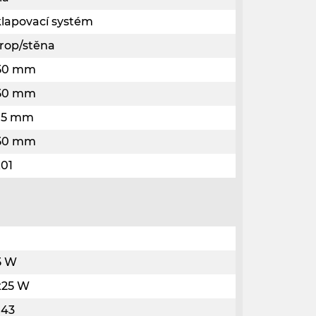
klapovací systém
trop/stěna
50 mm
50 mm
05 mm
50 mm
K01
5 W
x25 W
P43