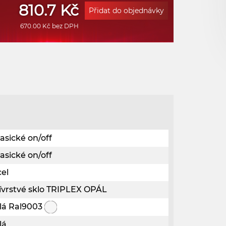
810.7 Kč
Přidat do objednávky
670.00 Kč bez DPH
asické on/off
asické on/off
cel
řívrstvé sklo TRIPLEX OPÁL
ílá Ral9003
lá