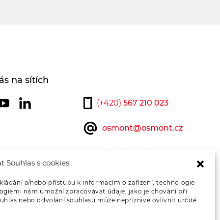
ás na sítích
(+420)
567 210 023
osmont@osmont.cz
Kontaktujte nás
t Souhlas s cookies
kládání a/nebo přístupu k informacím o zařízení, technologie
logiemi nám umožní zpracovávat údaje, jako je chování při
hlas nebo odvolání souhlasu může nepříznivě ovlivnit určité