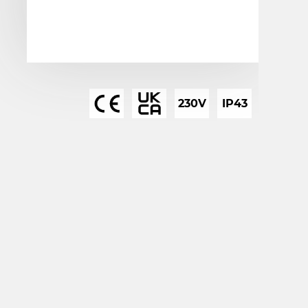
230V
IP43