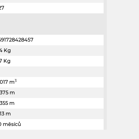
27
591728428457
.4 Kg
.7 Kg
3
.017 m
.375 m
.355 m
.13 m
0 měsíců