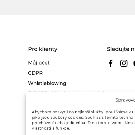
Pro klienty
Sledujte n
Můj účet
GDPR
Whistleblowing
E-SHOP – Všeobecné obchodní
Spravova
podmínky & reklamace
Reklamační řád OSMONT
Abychom poskytli co nejlepší služby, používáme k u
jako jsou soubory cookies. Souhlas s těmito techno
Kde koupit
procházení nebo jedinečná ID na tomto webu. Nesou
vlastnosti a funkce.
Odstoupení od smlouvy