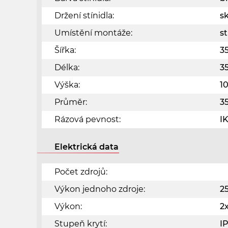
Držení stínidla:
s
Umístění montáže:
s
Šířka:
3
Délka:
3
Výška:
1
Průměr:
3
Rázová pevnost:
I
Elektrická data
Počet zdrojů:
Výkon jednoho zdroje:
2
Výkon:
2
Stupeň krytí:
I