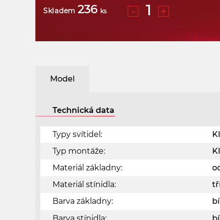
236
-
+
Skladem
ks
Model
Technická data
Typy svítidel:
Kl
Typ montáže:
Kl
Materiál základny:
o
Materiál stínidla:
t
Barva základny:
b
Barva stínidla:
bí