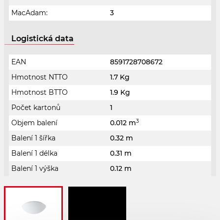
MacAdam:
3
Logistická data
EAN
8591728708672
Hmotnost NTTO
1.7 Kg
Hmotnost BTTO
1.9 Kg
Počet kartonů
1
3
Objem balení
0.012 m
Balení 1 šířka
0.32 m
Balení 1 délka
0.31 m
Balení 1 výška
0.12 m