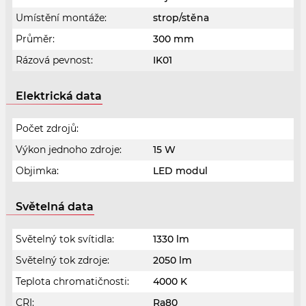
Umístění montáže:
strop/stěna
Průměr:
300 mm
Rázová pevnost:
IK01
Elektrická data
Počet zdrojů:
Výkon jednoho zdroje:
15 W
Objimka:
LED modul
Světelná data
Světelný tok svítidla:
1330 lm
Světelný tok zdroje:
2050 lm
Teplota chromatičnosti:
4000 K
CRI:
Ra80