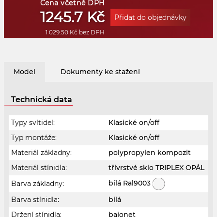
Cena včetně DPH
1245.7 Kč
Přidat do objednávky
1 029.50 Kč bez DPH
Model
Dokumenty ke stažení
Technická data
Typy svítidel:
Klasické on/off
Typ montáže:
Klasické on/off
Materiál základny:
polypropylen kompozit
Materiál stínidla:
třívrstvé sklo TRIPLEX OPÁL
bílá Ral9003
Barva základny:
Barva stínidla:
bílá
Držení stínidla:
bajonet