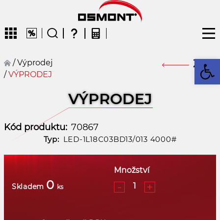
Op
/
Výprodej
Zpět
/
VÝPRODEJ
CZ
VÝPRODEJ
Kód produktu:
70867
Typ:
LED-1L18C03BD13/013 4000#
Množství
0
-
+
Skladem
ks