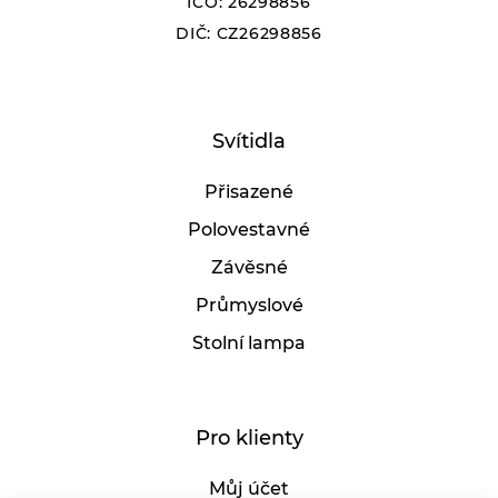
IČO: 26298856
DIČ: CZ26298856
Svítidla
Přisazené
Polovestavné
Závěsné
Průmyslové
Stolní lampa
Pro klienty
Můj účet