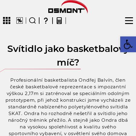
Op
Svítidlo jako basketbalový
CZ
EN
DE
FR
FIN
míč?
Profesionální basketbalista Ondřej Balvín, člen
české basketbalové reprezentace s impozantní
výškou 2,17m si zatrénoval se speciálním odolným
prototypem, při jehož konstrukci jsme vycházeli ze
standardně nabízeného polyetylénového svítidla
SKAT. Ondra ho rozhodně nešetřil a svítidlo jeho
náročný trénink přežilo. A stejně jako Ondra dbá
na vysokou spolehlivost a kvalitu svého
sportovního vybavení, v osvětlení svého domova