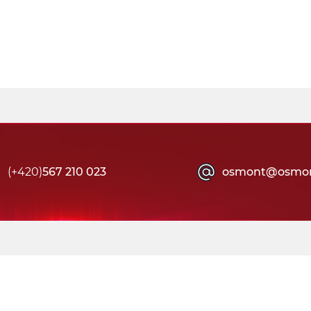
(+420)
567 210 023
osmont@osmon