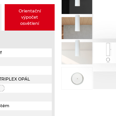
Orientační
výpočet
osvětlení
f
o TRIPLEX OPÁL
ystém