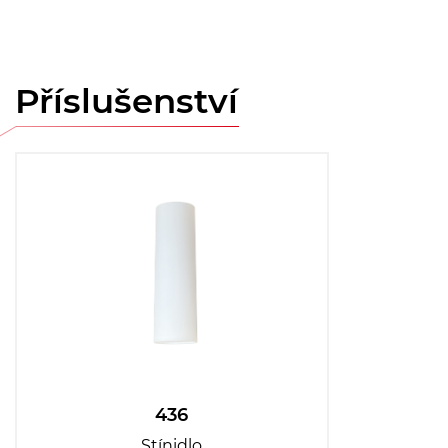
Příslušenství
436
Stínidlo