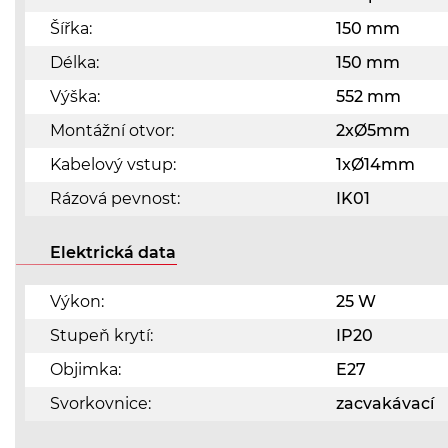
Šířka:
150 mm
Délka:
150 mm
Výška:
552 mm
Montážní otvor:
2xØ5mm
Kabelový vstup:
1xØ14mm
Rázová pevnost:
IK01
Elektrická data
Výkon:
25 W
Stupeň krytí:
IP20
Objimka:
E27
Svorkovnice:
zacvakávací