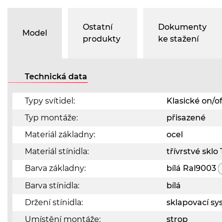
Ostatní
Dokumenty
Model
produkty
ke stažení
Technická data
Typy svítidel:
Klasické on/of
Typ montáže:
přisazené
Materiál základny:
ocel
Materiál stínidla:
třívrstvé skl
Barva základny:
bílá Ral9003
Barva stínidla:
bílá
Držení stínidla:
sklapovací s
Umístění montáže:
strop