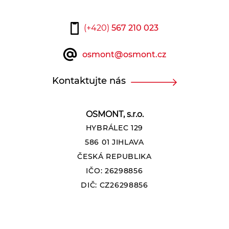
(+420)
567 210 023
osmont@osmont.cz
Kontaktujte nás
OSMONT, s.r.o.
HYBRÁLEC 129
586 01 JIHLAVA
ČESKÁ REPUBLIKA
IČO: 26298856
DIČ: CZ26298856