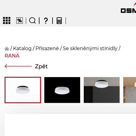
/
Katalog
/
přisazené
/
Se skleněnými stínidly
/
RANA
CZ
EN
DE
FR
FIN
Zpět