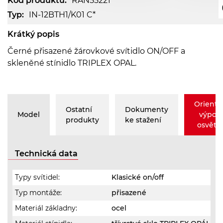
Kód produktu:
RAN55221
Typ:
IN-12BTH1/K01 C*
Krátký popis
Černé přisazené žárovkové svítidlo ON/OFF a
skleněné stínidlo TRIPLEX OPAL.
Orienta
Ostatní
Dokumenty
Model
výpoč
produkty
ke stažení
osvětle
Technická data
Typy svítidel:
Klasické on/off
Typ montáže:
přisazené
Materiál základny:
ocel