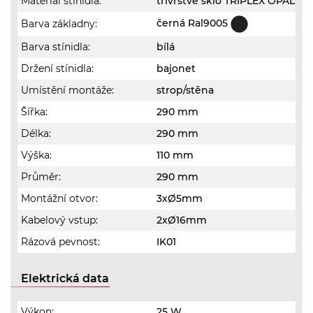
Materiál stínidla:
třívrstvé sklo TRIPLEX OPÁL
černá Ral9005
Barva základny:
Barva stínidla:
bílá
Držení stínidla:
bajonet
Umístění montáže:
strop/stěna
Šířka:
290 mm
Délka:
290 mm
Výška:
110 mm
Průměr:
290 mm
Montážní otvor:
3xØ5mm
Kabelový vstup:
2xØ16mm
Rázová pevnost:
IK01
Elektrická data
Výkon:
25 W