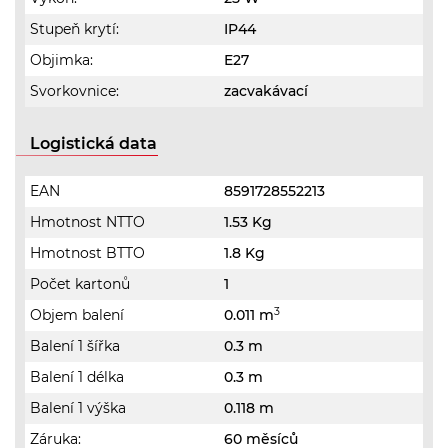
Stupeň krytí:
IP44
Objimka:
E27
Svorkovnice:
zacvakávací
Logistická data
EAN
8591728552213
Hmotnost NTTO
1.53 Kg
Hmotnost BTTO
1.8 Kg
Počet kartonů
1
3
Objem balení
0.011 m
Balení 1 šířka
0.3 m
Balení 1 délka
0.3 m
Balení 1 výška
0.118 m
Záruka:
60 měsíců