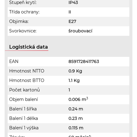
Stupeň krytí:
IP43
Třída ochrany:
II
Objimka:
E27
Svorkovnice:
šroubovací
Logistická data
EAN
8591728411763
Hmotnost NTTO
0.9 Kg
Hmotnost BTTO
1.1 Kg
Počet kartonů
1
3
Objem balení
0.006 m
Balení 1 šířka
0.24 m
Balení 1 délka
0.23 m
Balení 1 výška
0.115 m