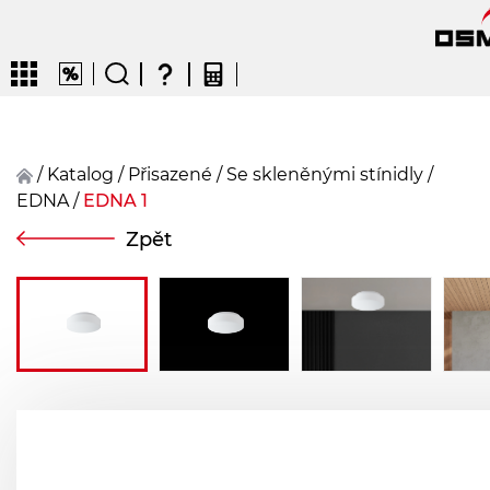
/
Katalog
/
přisazené
/
Se skleněnými stínidly
/
EDNA
/
EDNA 1
CZ
EN
DE
FR
FIN
Zpět