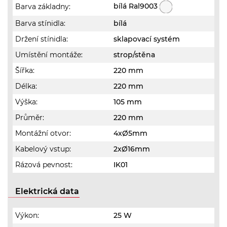
bílá Ral9003
Barva základny:
Barva stínidla:
bílá
Držení stínidla:
sklapovací systém
Umístění montáže:
strop/stěna
Šířka:
220 mm
Délka:
220 mm
Výška:
105 mm
Průměr:
220 mm
Montážní otvor:
4xØ5mm
Kabelový vstup:
2xØ16mm
Rázová pevnost:
IK01
Elektrická data
Výkon:
25 W