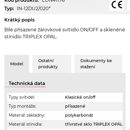
Kód produktu:
EDN41176
Typ:
IN-12DU2/020*
Krátký popis
Bílé přisazené žárovkové svítidlo ON/OFF a skleněné
stínidlo TRIPLEX OPAL.
Ostatní
Dokumenty ke
Model
produkty
stažení
Technická data
Typy svítidel:
Klasické on/off
Typ montáže:
přisazené
Materiál základny:
polykarbonát
Materiál stínidla:
třívrstvé sklo TRIPLEX OPÁL