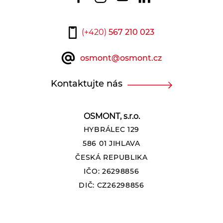
(+420)
567 210 023
osmont@osmont.cz
Kontaktujte nás
OSMONT, s.r.o.
HYBRÁLEC 129
586 01 JIHLAVA
ČESKÁ REPUBLIKA
IČO: 26298856
DIČ: CZ26298856