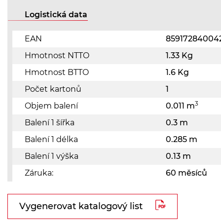
Logistická data
EAN
85917284004
Hmotnost NTTO
1.33 Kg
Hmotnost BTTO
1.6 Kg
Počet kartonů
1
3
Objem balení
0.011 m
Balení 1 šířka
0.3 m
Balení 1 délka
0.285 m
Balení 1 výška
0.13 m
Záruka:
60 měsíců
Vygenerovat katalogový list