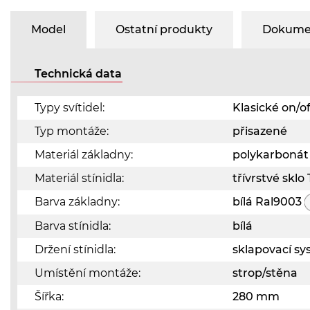
Model
Ostatní produkty
Dokumen
Technická data
Typy svítidel:
Klasické on/of
Typ montáže:
přisazené
Materiál základny:
polykarbonát
Materiál stínidla:
třívrstvé skl
Barva základny:
bílá Ral9003
Barva stínidla:
bílá
Držení stínidla:
sklapovací s
Umístění montáže:
strop/stěna
Šířka:
280 mm