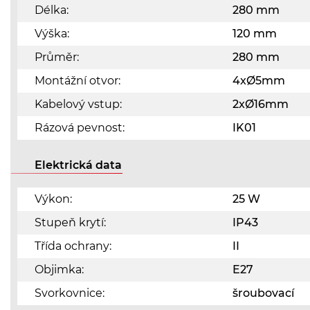
Délka:
280 mm
Výška:
120 mm
Průměr:
280 mm
Montážní otvor:
4xØ5mm
Kabelový vstup:
2xØ16mm
Rázová pevnost:
IK01
Elektrická data
Výkon:
25 W
Stupeň krytí:
IP43
Třída ochrany:
II
Objimka:
E27
Svorkovnice:
šroubovací