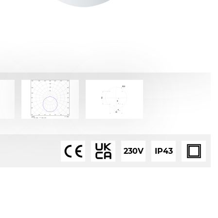
230V
IP43