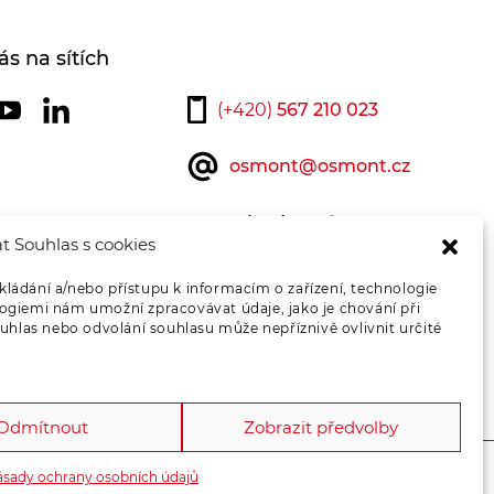
ás na sítích
(+420)
567 210 023
osmont@osmont.cz
Kontaktujte nás
t Souhlas s cookies
kládání a/nebo přístupu k informacím o zařízení, technologie
logiemi nám umožní zpracovávat údaje, jako je chování při
hlas nebo odvolání souhlasu může nepříznivě ovlivnit určité
Odmítnout
Zobrazit předvolby
ásady ochrany osobních údajů