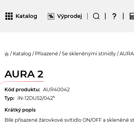
Katalog
Výprodej
/
Katalog
/
přisazené
/
Se skleněnými stínidly
/
AURA
AURA 2
Kód produktu:
AUR40042
Typ:
IN-12DU52/042*
Krátký popis
Bílé přisazené žárovkové svítidlo ON/OFF a skleněné s