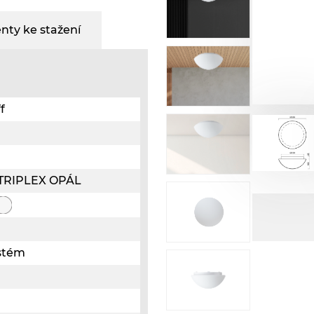
ty ke stažení
f
o TRIPLEX OPÁL
ystém