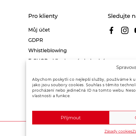
Pro klienty
Sledujte n
Můj účet
GDPR
Whistleblowing
E-SHOP – Všeobecné obchodní
Spravova
podmínky & reklamace
Reklamační řád OSMONT
Abychom poskytli co nejlepší služby, používáme k u
jako jsou soubory cookies. Souhlas s těmito techno
Kde koupit
procházení nebo jedinečná ID na tomto webu. Nesou
vlastnosti a funkce.
Odstoupení od smlouvy
Příjmout
Zásady cookies
Z