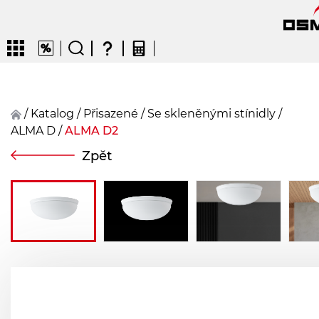
/
Katalog
/
přisazené
/
Se skleněnými stínidly
/
ALMA D
/
ALMA D2
CZ
EN
DE
FR
FIN
Zpět