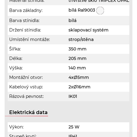
Materiál stínidla:
třívrstvé sklo TRIPLEX OPÁL
bílá Ral9003
Barva základny:
Barva stínidla:
bílá
Držení stínidla:
sklapovací systém
Umístění montáže:
strop/stěna
Šířka:
350 mm
Délka:
205 mm
Výška:
140 mm
Montážní otvor:
4xØ5mm
Kabelový vstup:
2xØ16mm
Rázová pevnost:
IK01
Elektrická data
Výkon:
25 W
Stupeň krytí:
IP41