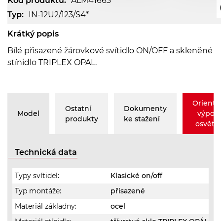
Kód produktu:
ALM41663
Typ:
IN-12U2/123/S4*
Krátký popis
Bílé přisazené žárovkové svítidlo ON/OFF a skleněné
stínidlo TRIPLEX OPAL.
Orienta
Ostatní
Dokumenty
Model
výpoč
produkty
ke stažení
osvětle
Technická data
Typy svítidel:
Klasické on/off
Typ montáže:
přisazené
Materiál základny:
ocel