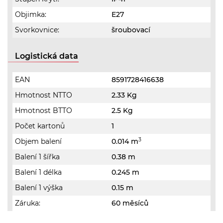
Objimka:
E27
Svorkovnice:
šroubovací
Logistická data
EAN
8591728416638
Hmotnost NTTO
2.33 Kg
Hmotnost BTTO
2.5 Kg
Počet kartonů
1
3
Objem balení
0.014 m
Balení 1 šířka
0.38 m
Balení 1 délka
0.245 m
Balení 1 výška
0.15 m
Záruka:
60 měsíců