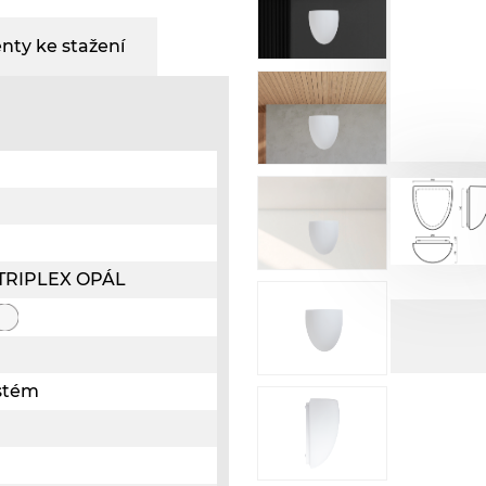
ty ke stažení
o TRIPLEX OPÁL
ystém