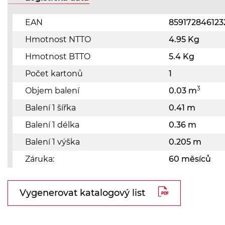
EAN
859172846123
Hmotnost NTTO
4.95 Kg
Hmotnost BTTO
5.4 Kg
Počet kartonů
1
3
Objem balení
0.03 m
Balení 1 šířka
0.41 m
Balení 1 délka
0.36 m
Balení 1 výška
0.205 m
Záruka:
60 měsíců
Vygenerovat katalogový list