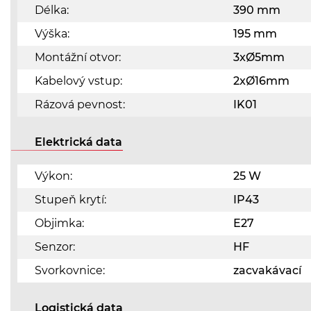
Délka:
390 mm
Výška:
195 mm
Montážní otvor:
3xØ5mm
Kabelový vstup:
2xØ16mm
Rázová pevnost:
IK01
Elektrická data
Výkon:
25 W
Stupeň krytí:
IP43
Objimka:
E27
Senzor:
HF
Svorkovnice:
zacvakávací
Logistická data