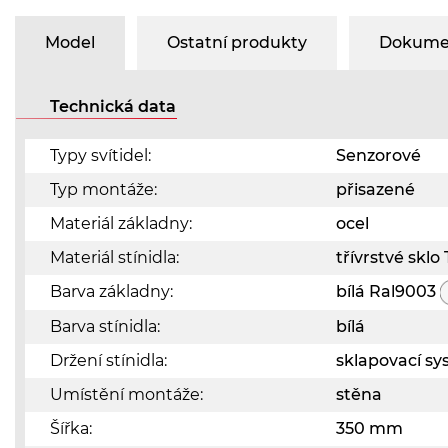
Model
Ostatní produkty
Dokumen
Technická data
Typy svítidel:
Senzorové
Typ montáže:
přisazené
Materiál základny:
ocel
Materiál stínidla:
třívrstvé skl
Barva základny:
bílá Ral9003
Barva stínidla:
bílá
Držení stínidla:
sklapovací s
Umístění montáže:
stěna
Šířka:
350 mm