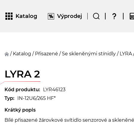
Katalog
Výprodej
/
Katalog
/
přisazené
/
Se skleněnými stínidly
/
LYRA
LYRA 2
Kód produktu:
LYR46123
Typ:
IN-12U6/265 HF*
Krátký popis
Bílé přisazené žárovkové svítidlo senzorové a skleněn