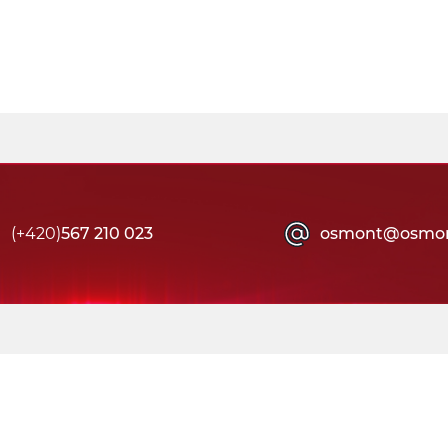
(+420)
567 210 023
osmont@osmon