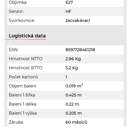
Objimka:
E27
Senzor:
HF
Svorkovnice:
zacvakávací
Logistická data
EAN
8591728461218
Hmotnost NTTO
2.96 Kg
Hmotnost BTTO
3.2 Kg
Počet kartonů
1
3
Objem balení
0.019 m
Balení 1 šířka
0.425 m
Balení 1 délka
0.22 m
Balení 1 výška
0.205 m
Záruka:
60 měsíců