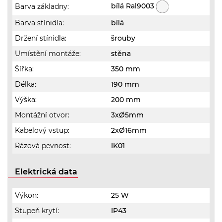
bílá Ral9003
Barva základny:
Barva stínidla:
bílá
Držení stínidla:
šrouby
Umístění montáže:
stěna
Šířka:
350 mm
Délka:
190 mm
Výška:
200 mm
Montážní otvor:
3xØ5mm
Kabelový vstup:
2xØ16mm
Rázová pevnost:
IK01
Elektrická data
Výkon:
25 W
Stupeň krytí:
IP43