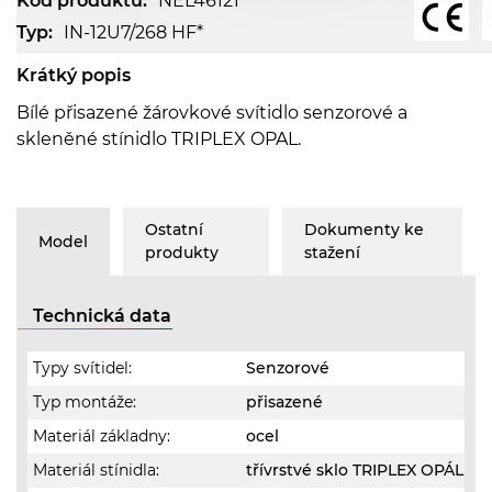
Kód produktu:
NEL46121
Typ:
IN-12U7/268 HF*
Krátký popis
Bílé přisazené žárovkové svítidlo senzorové a
skleněné stínidlo TRIPLEX OPAL.
Ostatní
Dokumenty ke
Model
produkty
stažení
Technická data
Typy svítidel:
Senzorové
Typ montáže:
přisazené
Materiál základny:
ocel
Materiál stínidla:
třívrstvé sklo TRIPLEX OPÁL