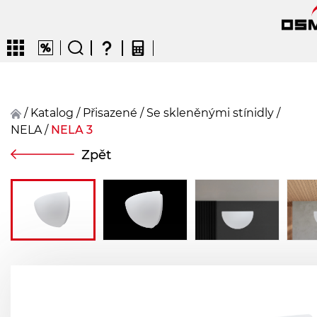
/
Katalog
/
přisazené
/
Se skleněnými stínidly
/
NELA
/
NELA 3
CZ
EN
DE
FR
FIN
Zpět