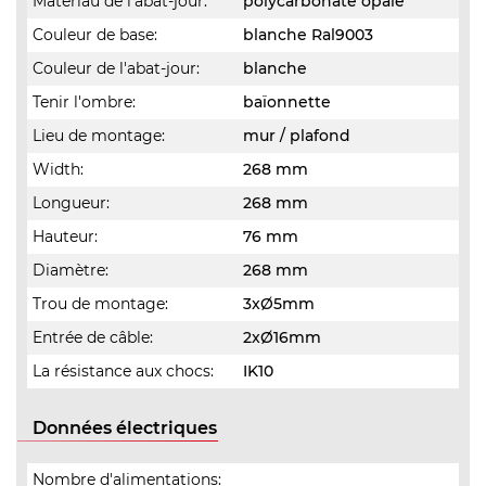
Matériau de l'abat-jour:
polycarbonate opale
Couleur de base:
blanche Ral9003
Couleur de l'abat-jour:
blanche
Tenir l'ombre:
baïonnette
Lieu de montage:
mur / plafond
Width:
268 mm
Longueur:
268 mm
Hauteur:
76 mm
Diamètre:
268 mm
Trou de montage:
3xØ5mm
Entrée de câble:
2xØ16mm
La résistance aux chocs:
IK10
Données électriques
Nombre d'alimentations: