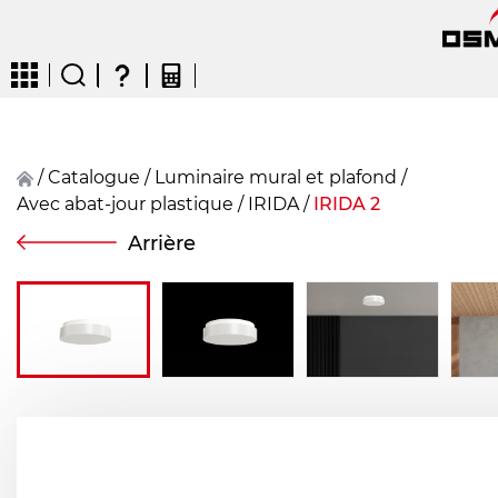
/
Catalogue
/
Luminaire mural et plafond
/
Avec abat-jour plastique
/
IRIDA
/
IRIDA 2
CZ
EN
DE
FR
FIN
Arrière