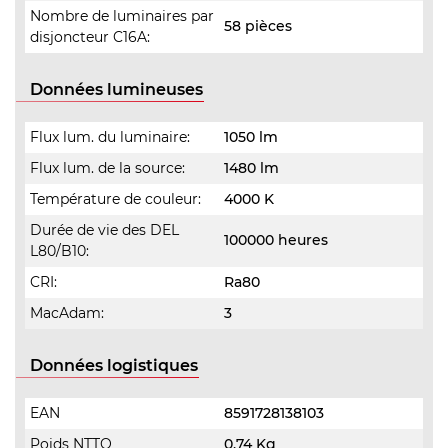
Nombre de luminaires par
58 pièces
disjoncteur C16A:
Données lumineuses
Flux lum. du luminaire:
1050 lm
Flux lum. de la source:
1480 lm
Température de couleur:
4000 K
Durée de vie des DEL
100000 heures
L80/B10:
CRI:
Ra80
MacAdam:
3
Données logistiques
EAN
8591728138103
Poids NTTO
0.74 Kg