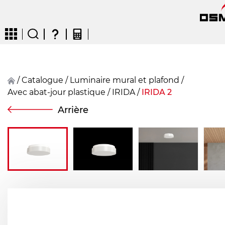
/
Catalogue
/
Luminaire mural et plafond
/
Avec abat-jour plastique
/
IRIDA
/
IRIDA 2
CZ
EN
DE
FR
FIN
Arrière