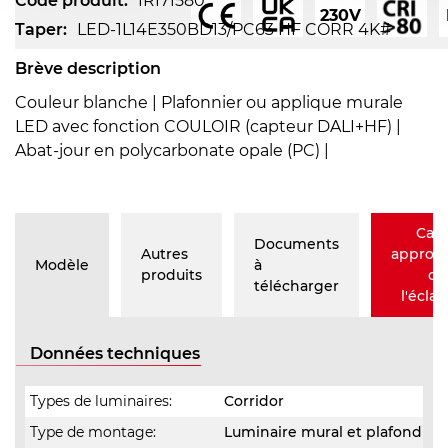
Code produit:
IRI71580
230V
Taper:
LED-1L14E350BD13/PC63 HF CORR 4K#
Brève description
Couleur blanche | Plafonnier ou applique murale
LED avec fonction COULOIR (capteur DALI+HF) |
Abat-jour en polycarbonate opale (PC) |
Calc
Documents
Autres
approxi
Modèle
à
produits
de
télécharger
l'éclai
Données techniques
Types de luminaires:
Corridor
Type de montage:
Luminaire mural et plafond