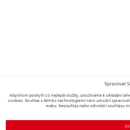
Spravovat S
Abychom poskytli co nejlepší služby, používáme k ukládání a/n
cookies. Souhlas s těmito technologiemi nám umožní zpracováva
webu. Nesouhlas nebo odvolání souhlasu může
Př