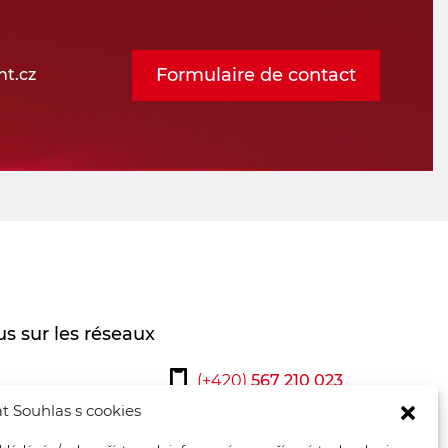
Formulaire de contact
t.cz
s sur les réseaux
(+420)
567 210 023
t Souhlas s cookies
osmont@osmont.cz