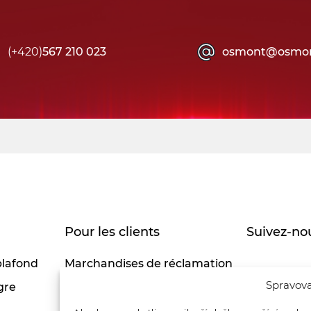
(+420)
567 210 023
osmont@osmon
Pour les clients
Suivez-nou
plafond
Marchandises de réclamation
Spravova
gre
Politique de confidentialité