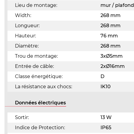
Lieu de montage:
mur / plafond
Width:
268 mm
Longueur:
268 mm
Hauteur:
76 mm
Diamètre:
268 mm
Trou de montage:
3xØ5mm
Entrée de câble:
2xØ16mm
Classe énergétique:
D
La résistance aux chocs:
IK10
Données électriques
Sortir:
13 W
Indice de Protection:
IP65