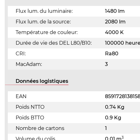
Flux lum. du luminaire:
1480 lm
Flux lum. de la source:
2080 lm
Température de couleur:
4000 K
Durée de vie des DEL L80/B10:
100000 heur
CRI:
Ra80
MacAdam:
3
Données logistiques
EAN
859172813815
Poids NTTO
0.74 Kg
Poids BTTO
0.9 Kg
Nombre de cartons
1
3
Volume du colis
0.01 m