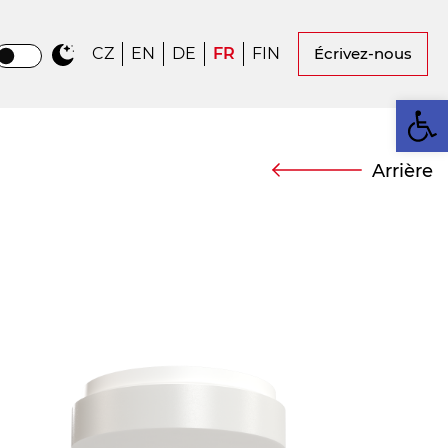
CZ
EN
DE
FR
FIN
Écrivez-nous
Ou
Arrière