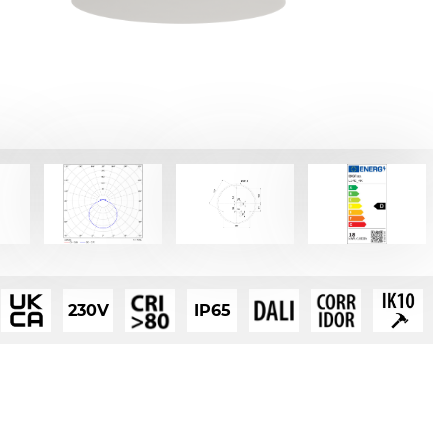
230V
IP65