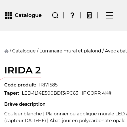
Catalogue
/
Catalogue
/
Luminaire mural et plafond
/
Avec aba
IRIDA 2
Code produit:
IRI71585
Taper:
LED-1L14E500BD13/PC63 HF CORR 4K#
Brève description
Couleur blanche | Plafonnier ou applique murale LED
(capteur DALI+HF) | Abat-jour en polycarbonate opale 