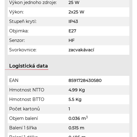
Výkon jednoho zdroje:
25 W
Výkon:
2x25 W
Stupeň krytí:
IP43
Objimka:
E27
Senzor:
HF
Svorkovnice:
zacvakávací
Logistická data
EAN
8591728430580
Hmotnost NTTO
4.99 Kg
Hmotnost BTTO
5.5 Kg
Počet kartonů
1
3
Objem balení
0.036 m
Balení 1 šířka
0.515 m