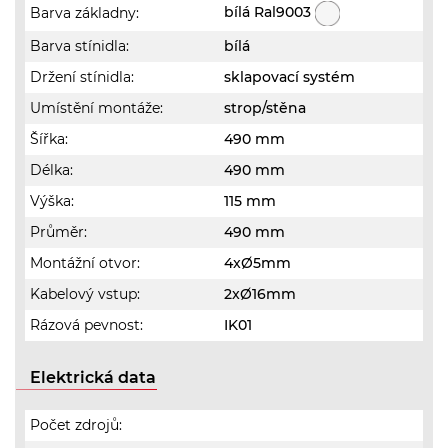
bílá Ral9003
Barva základny:
Barva stínidla:
bílá
Držení stínidla:
sklapovací systém
Umístění montáže:
strop/stěna
Šířka:
490 mm
Délka:
490 mm
Výška:
115 mm
Průměr:
490 mm
Montážní otvor:
4xØ5mm
Kabelový vstup:
2xØ16mm
Rázová pevnost:
IK01
Elektrická data
Počet zdrojů: