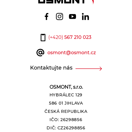
(+420)
567 210 023
osmont@osmont.cz
Kontaktujte nás
OSMONT, s.r.o.
HYBRÁLEC 129
586 01 JIHLAVA
ČESKÁ REPUBLIKA
IČO: 26298856
DIČ: CZ26298856