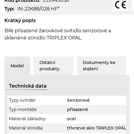
Kód produktu:
EDN43058
Typ:
IN-22K88/028 HF*
Krátký popis
Bílé přisazené žárovkové svítidlo senzorové a
skleněné stínidlo TRIPLEX OPAL.
Ostatní
Dokumenty ke
Model
produkty
stažení
Technická data
Typy svítidel:
Senzorové
Typ montáže:
přisazené
Materiál základny:
ocel
Materiál stínidla:
třívrstvé sklo TRIPLEX OPÁL