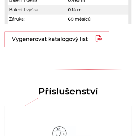
Balení 1 délka
0.495 m
Balení 1 výška
0.14 m
Záruka:
60 měsíců
Vygenerovat katalogový list
Příslušenství