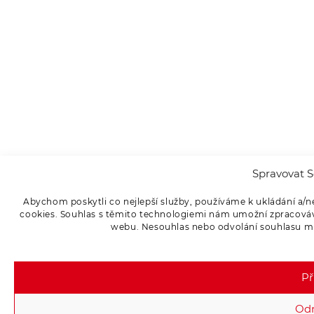
Spravovat S
Abychom poskytli co nejlepší služby, používáme k ukládání a/n
cookies. Souhlas s těmito technologiemi nám umožní zpracováva
webu. Nesouhlas nebo odvolání souhlasu může
Př
Od