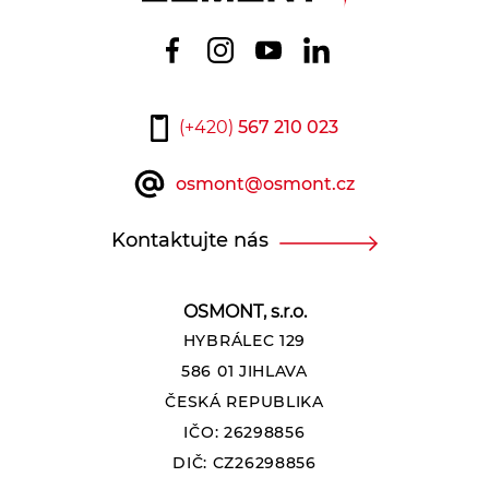
(+420)
567 210 023
osmont@osmont.cz
Kontaktujte nás
OSMONT, s.r.o.
HYBRÁLEC 129
586 01 JIHLAVA
ČESKÁ REPUBLIKA
IČO: 26298856
DIČ: CZ26298856