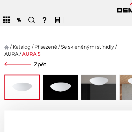
/
Katalog
/
přisazené
/
Se skleněnými stínidly
/
AURA
/
AURA 5
CZ
EN
DE
FR
FIN
Zpět