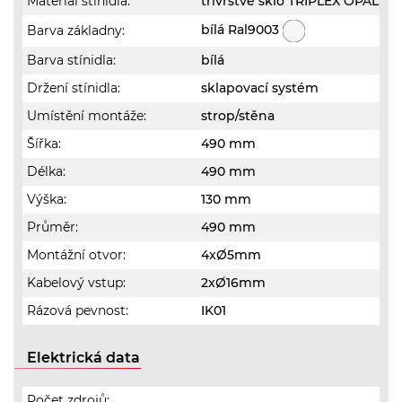
Materiál stínidla:
třívrstvé sklo TRIPLEX OPÁL
bílá Ral9003
Barva základny:
Barva stínidla:
bílá
Držení stínidla:
sklapovací systém
Umístění montáže:
strop/stěna
Šířka:
490 mm
Délka:
490 mm
Výška:
130 mm
Průměr:
490 mm
Montážní otvor:
4xØ5mm
Kabelový vstup:
2xØ16mm
Rázová pevnost:
IK01
Elektrická data
Počet zdrojů: