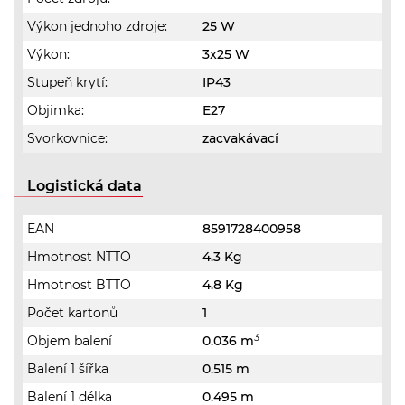
Výkon jednoho zdroje:
25 W
Výkon:
3x25 W
Stupeň krytí:
IP43
Objimka:
E27
Svorkovnice:
zacvakávací
Logistická data
EAN
8591728400958
Hmotnost NTTO
4.3 Kg
Hmotnost BTTO
4.8 Kg
Počet kartonů
1
3
Objem balení
0.036 m
Balení 1 šířka
0.515 m
Balení 1 délka
0.495 m