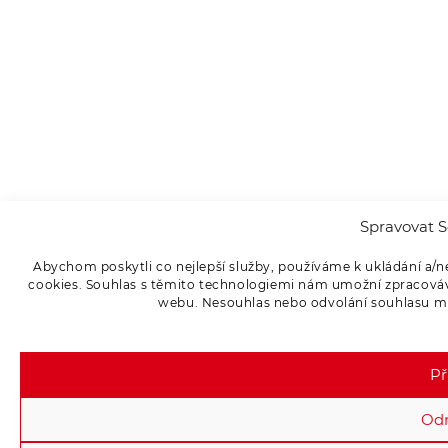
Spravovat S
Abychom poskytli co nejlepší služby, používáme k ukládání a/n
cookies. Souhlas s těmito technologiemi nám umožní zpracováva
webu. Nesouhlas nebo odvolání souhlasu může
Př
Od