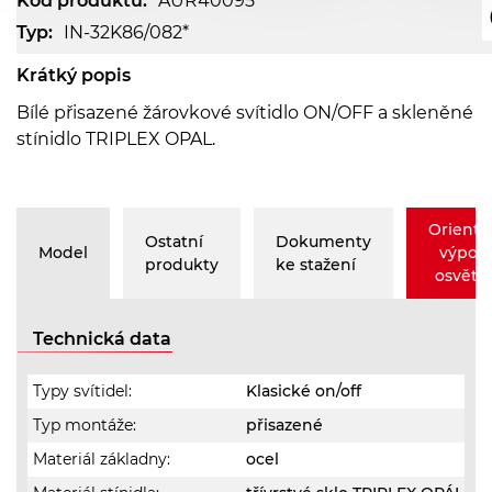
Kód produktu:
AUR40095
Typ:
IN-32K86/082*
Krátký popis
Bílé přisazené žárovkové svítidlo ON/OFF a skleněné
stínidlo TRIPLEX OPAL.
Orienta
Ostatní
Dokumenty
Model
výpoč
produkty
ke stažení
osvětle
Technická data
Typy svítidel:
Klasické on/off
Typ montáže:
přisazené
Materiál základny:
ocel