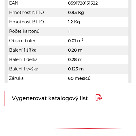
EAN
8591728151522
Hmotnost NTTO
0.95 Kg
Hmotnost BTTO
1.2 Kg
Počet kartonů
1
3
Objem balení
0.01 m
Balení 1 šířka
0.28 m
Balení 1 délka
0.28 m
Balení 1 výška
0.125 m
Záruka:
60 měsíců
Vygenerovat katalogový list