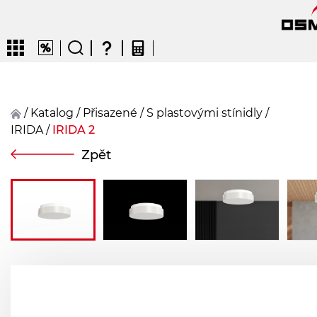
/
Katalog
/
přisazené
/
S plastovými stínidly
/
IRIDA
/
IRIDA 2
CZ
EN
DE
FR
FIN
Zpět