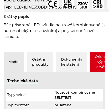
Kód produktu:
IRI71100
230V
Typ:
LED-1L14E350BD13/PC63 NK3HST 3K#
Krátký popis
Bílé přisazené LED svítidlo nouzové kombinované (s
automatickým testováním) a polykarbonátové
stínidlo.
Orienta
Ostatní
Dokumenty
Model
výpoč
produkty
ke stažení
osvětle
Technická data
Nouzové kombinované
Typy svítidel:
SELFTEST
Typ montáže:
přisazené