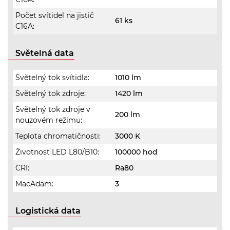
Počet svítidel na jistič
61 ks
C16A:
Světelná data
Světelný tok svítidla:
1010 lm
Světelný tok zdroje:
1420 lm
Světelný tok zdroje v
200 lm
nouzovém režimu:
Teplota chromatičnosti:
3000 K
Životnost LED L80/B10:
100000 hod
CRI:
Ra80
MacAdam:
3
Logistická data