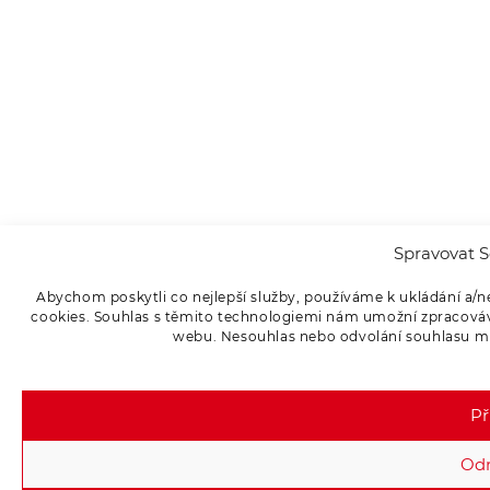
Spravovat S
Abychom poskytli co nejlepší služby, používáme k ukládání a/n
cookies. Souhlas s těmito technologiemi nám umožní zpracováva
webu. Nesouhlas nebo odvolání souhlasu může
Př
Od