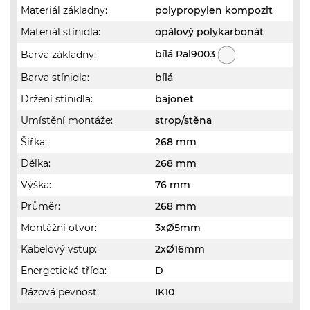
Materiál základny:
polypropylen kompozit
Materiál stínidla:
opálový polykarbonát
bílá Ral9003
Barva základny:
Barva stínidla:
bílá
Držení stínidla:
bajonet
Umístění montáže:
strop/stěna
Šířka:
268 mm
Délka:
268 mm
Výška:
76 mm
Průměr:
268 mm
Montážní otvor:
3xØ5mm
Kabelový vstup:
2xØ16mm
Energetická třída:
D
Rázová pevnost:
IK10