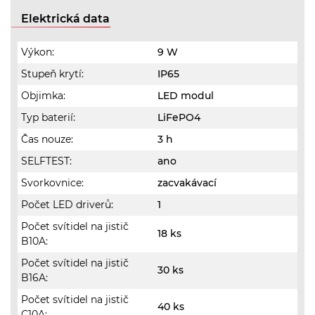
Elektrická data
Výkon:
9 W
Stupeň krytí:
IP65
Objimka:
LED modul
Typ baterií:
LiFePO4
Čas nouze:
3 h
SELFTEST:
ano
Svorkovnice:
zacvakávací
Počet LED driverů:
1
Počet svítidel na jistič
18 ks
B10A:
Počet svítidel na jistič
30 ks
B16A:
Počet svítidel na jistič
40 ks
C10A: