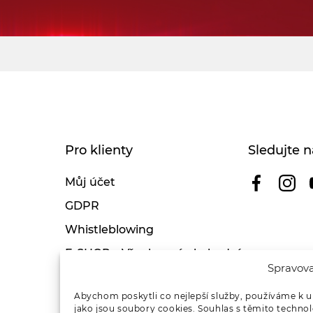
Pro klienty
Sledujte n
Můj účet
GDPR
Whistleblowing
E-SHOP – Všeobecné obchodní
Spravova
podmínky & reklamace
Reklamační řád OSMONT
Abychom poskytli co nejlepší služby, používáme k u
jako jsou soubory cookies. Souhlas s těmito techno