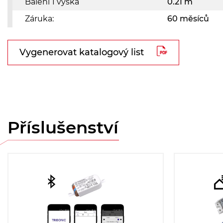
Balení 1 výška
0.21 m
Záruka:
60 měsíců
Vygenerovat katalogový list
Příslušenství