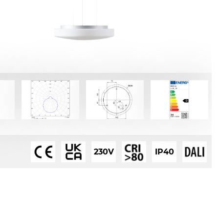
230V
IP40