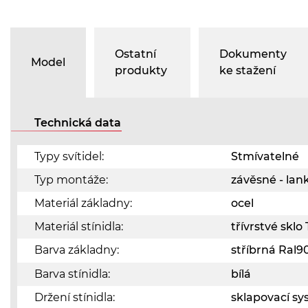
Ostatní
Dokumenty
Model
produkty
ke stažení
Technická data
Typy svítidel:
Stmívatelné
Typ montáže:
závěsné - lan
Materiál základny:
ocel
Materiál stínidla:
třívrstvé skl
Barva základny:
stříbrná Ral
Barva stínidla:
bílá
Držení stínidla:
sklapovací s