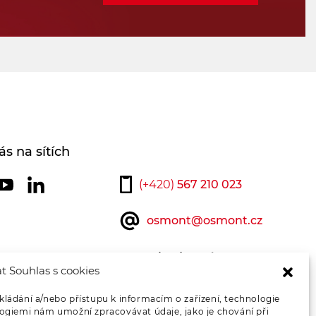
ás na sítích
(+420)
567 210 023
osmont@osmont.cz
Kontaktujte nás
t Souhlas s cookies
kládání a/nebo přístupu k informacím o zařízení, technologie
logiemi nám umožní zpracovávat údaje, jako je chování při