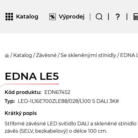
Katalog
Výprodej
/
Katalog
/
závěsné
/
Se skleněnými stínidly
/
EDNA 
EDNA LE5
Kód produktu:
EDN67452
Typ:
LED-1L16E700ZLE88/028/L100 S DALI 3K#
Krátký popis
Stříbrné závěsné LED svítidlo DALI a skleněné stínid
závěs (SELV, bezkabelový) o délce 100 cm.