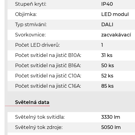
Stupeň krytí:
IP40
Objimka:
LED modul
Typ stmívání:
DALI
Svorkovnice:
zacvakávací
Počet LED driverů:
1
Počet svítidel na jistič B10A:
31 ks
Počet svítidel na jistič B16A:
50 ks
Počet svítidel na jistič C10A:
52 ks
Počet svítidel na jistič C16A:
85 ks
Světelná data
Světelný tok svítidla:
3330 lm
Světelný tok zdroje:
5050 lm