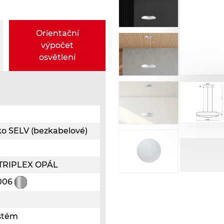
Orientační
výpočet
osvětlení
ko SELV (bezkabelové)
o TRIPLEX OPÁL
9006
ystém