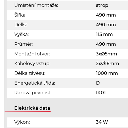
Umístění montáže:
strop
Šířka:
490 mm
Délka:
490 mm
Výška:
115 mm
Průměr:
490 mm
Montážní otvor:
3xØ5mm
Kabelový vstup:
2xØ16mm
Délka závěsu:
1000 mm
Energetická třída:
D
Rázová pevnost:
IK01
Elektrická data
Výkon:
34 W