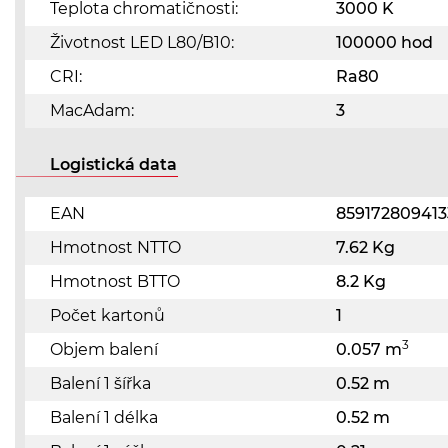
Teplota chromatičnosti:
3000 K
Životnost LED L80/B10:
100000 hod
CRI:
Ra80
MacAdam:
3
Logistická data
EAN
859172809413
Hmotnost NTTO
7.62 Kg
Hmotnost BTTO
8.2 Kg
Počet kartonů
1
3
Objem balení
0.057 m
Balení 1 šířka
0.52 m
Balení 1 délka
0.52 m