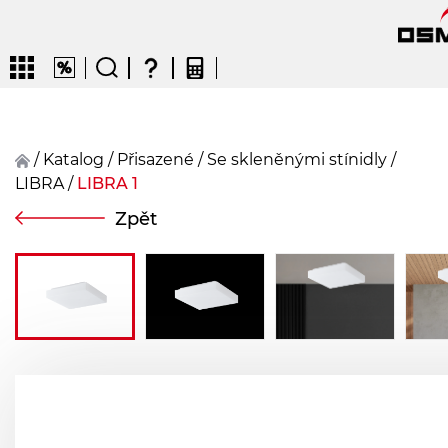
/
Katalog
/
přisazené
/
Se skleněnými stínidly
/
LIBRA
/
LIBRA 1
CZ
EN
DE
FR
FIN
Zpět