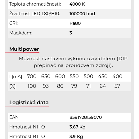
Teplota chromatičnosti:
4000 K
Životnost LED L80/B10:
100000 hod
CRI:
Ra80
MacAdam:
3
Multipower
Možnost nastavení výkonu uživatelem (DIP
přepínač na proudovém zdroji).
700
650
600
550
500
450
400
I [mA]
100
93
86
79
71
64
57
[%]
Logistická data
EAN
8591728139070
Hmotnost NTTO
3.67 Kg
Hmotnost BTTO
3.9 Kg