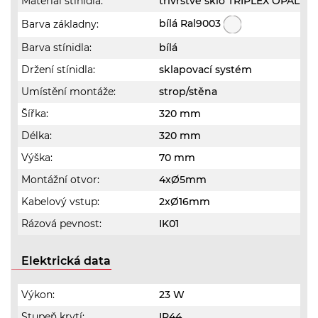
Materiál stínidla:
třívrstvé sklo TRIPLEX OPÁL
bílá Ral9003
Barva základny:
Barva stínidla:
bílá
Držení stínidla:
sklapovací systém
Umístění montáže:
strop/stěna
Šířka:
320 mm
Délka:
320 mm
Výška:
70 mm
Montážní otvor:
4xØ5mm
Kabelový vstup:
2xØ16mm
Rázová pevnost:
IK01
Elektrická data
Výkon:
23 W
Stupeň krytí:
IP44