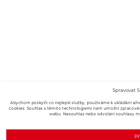
Spravovat S
Abychom poskytli co nejlepší služby, používáme k ukládání a/n
cookies. Souhlas s těmito technologiemi nám umožní zpracováva
webu. Nesouhlas nebo odvolání souhlasu může
Př