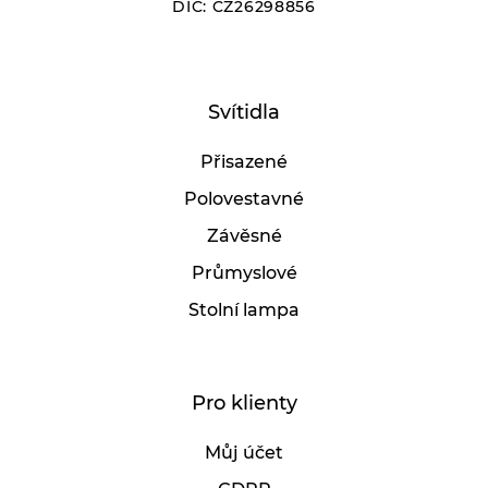
DIČ: CZ26298856
Svítidla
Přisazené
Polovestavné
Závěsné
Průmyslové
Stolní lampa
Pro klienty
Můj účet