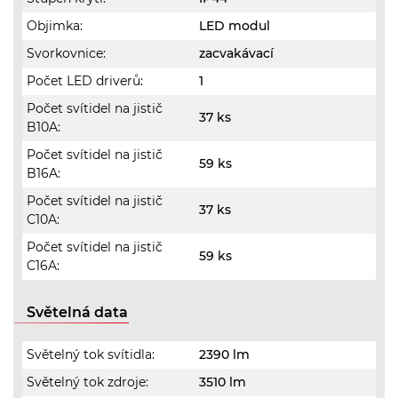
Objimka:
LED modul
Svorkovnice:
zacvakávací
Počet LED driverů:
1
Počet svítidel na jistič
37 ks
B10A:
Počet svítidel na jistič
59 ks
B16A:
Počet svítidel na jistič
37 ks
C10A:
Počet svítidel na jistič
59 ks
C16A:
Světelná data
Světelný tok svítidla:
2390 lm
Světelný tok zdroje:
3510 lm