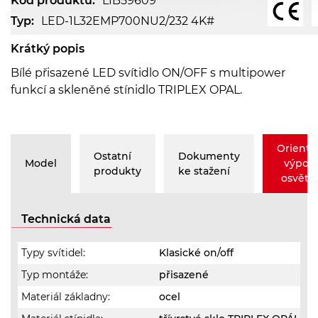
Kód produktu:
LIB59609
Typ:
LED-1L32EMP700NU2/232 4K#
Krátký popis
Bílé přisazené LED svítidlo ON/OFF s multipower
funkcí a skleněné stínidlo TRIPLEX OPAL.
Orienta
Ostatní
Dokumenty
Model
výpoč
produkty
ke stažení
osvětle
Technická data
Typy svítidel:
Klasické on/off
Typ montáže:
přisazené
Materiál základny:
ocel