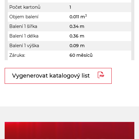
Počet kartonů
1
3
Objem balení
0.011 m
Balení 1 šířka
0.34 m
Balení 1 délka
0.36 m
Balení 1 výška
0.09 m
Záruka:
60 měsíců
Vygenerovat katalogový list