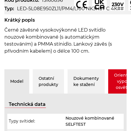
Kód produktu:
ISI60896
230V
Typ:
LED-5L08E950ZL11/PM4/L100 NK3HST C 4K##
Krátký popis
Černé závěsné vysokovýkonné LED svítidlo
nouzové kombinované (s automatickým
testováním) a PMMA stínidlo. Lankový závěs (s
přívodním kabelem) o délce 100 cm.
Orienta
Ostatní
Dokumenty
Model
výpoč
produkty
ke stažení
osvětle
Technická data
Nouzové kombinované
Typy svítidel:
SELFTEST