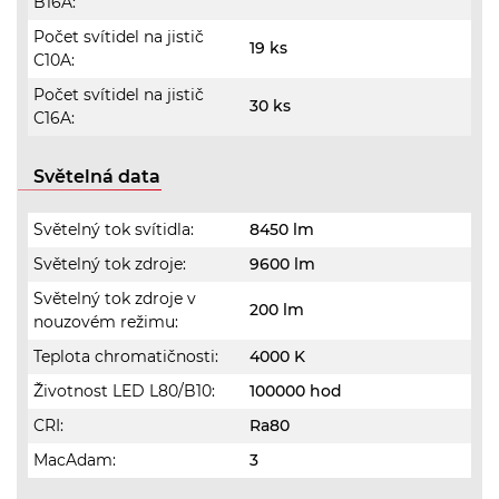
B16A:
Počet svítidel na jistič
19 ks
C10A:
Počet svítidel na jistič
30 ks
C16A:
Světelná data
Světelný tok svítidla:
8450 lm
Světelný tok zdroje:
9600 lm
Světelný tok zdroje v
200 lm
nouzovém režimu:
Teplota chromatičnosti:
4000 K
Životnost LED L80/B10:
100000 hod
CRI:
Ra80
MacAdam:
3