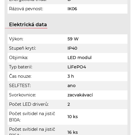
Rázová pevnost:
IK06
Elektrická data
Výkon:
59 W
Stupeň krytí:
IP40
Objimka:
LED modul
Typ baterií:
LiFePO4
Čas nouze:
3 h
SELFTEST:
ano
Svorkovnice:
zacvakávací
Počet LED driverů:
2
Počet svítidel na jistič
10 ks
B10A:
Počet svítidel na jistič
16 ks