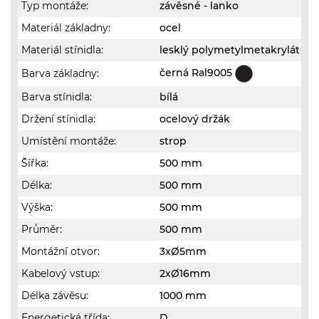
Typ montáže:
závěsné - lanko
Materiál základny:
ocel
Materiál stínidla:
lesklý polymetylmetakrylát
černá Ral9005
Barva základny:
Barva stínidla:
bílá
Držení stínidla:
ocelový držák
Umístění montáže:
strop
Šířka:
500 mm
Délka:
500 mm
Výška:
500 mm
Průměr:
500 mm
Montážní otvor:
3xØ5mm
Kabelový vstup:
2xØ16mm
Délka závěsu:
1000 mm
Energetická třída:
D