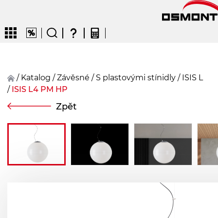
/
Katalog
/
závěsné
/
S plastovými stínidly
/
ISIS L
/
ISIS L4 PM HP
CZ
EN
DE
FR
FIN
Zpět