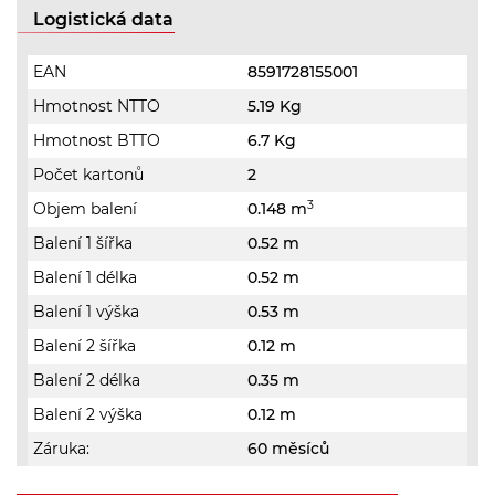
Logistická data
EAN
8591728155001
Hmotnost NTTO
5.19 Kg
Hmotnost BTTO
6.7 Kg
Počet kartonů
2
3
Objem balení
0.148 m
Balení 1 šířka
0.52 m
Balení 1 délka
0.52 m
Balení 1 výška
0.53 m
Balení 2 šířka
0.12 m
Balení 2 délka
0.35 m
Balení 2 výška
0.12 m
Záruka:
60 měsíců