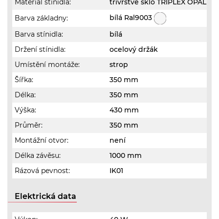
Materiál stínidla:
třívrstvé sklo TRIPLEX OPÁL
bílá Ral9003
Barva základny:
Barva stínidla:
bílá
Držení stínidla:
ocelový držák
Umístění montáže:
strop
Šířka:
350 mm
Délka:
350 mm
Výška:
430 mm
Průměr:
350 mm
Montážní otvor:
není
Délka závěsu:
1000 mm
Rázová pevnost:
IK01
Elektrická data