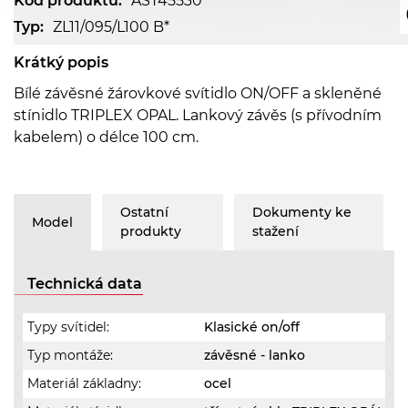
Kód produktu:
AST45530
Typ:
ZL11/095/L100 B*
Krátký popis
Bílé závěsné žárovkové svítidlo ON/OFF a skleněné
stínidlo TRIPLEX OPAL. Lankový závěs (s přívodním
kabelem) o délce 100 cm.
Ostatní
Dokumenty ke
Model
produkty
stažení
Technická data
Typy svítidel:
Klasické on/off
Typ montáže:
závěsné - lanko
Materiál základny:
ocel