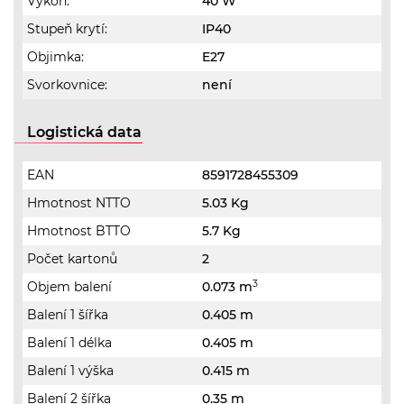
Výkon:
40 W
Stupeň krytí:
IP40
Objimka:
E27
Svorkovnice:
není
Logistická data
EAN
8591728455309
Hmotnost NTTO
5.03 Kg
Hmotnost BTTO
5.7 Kg
Počet kartonů
2
3
Objem balení
0.073 m
Balení 1 šířka
0.405 m
Balení 1 délka
0.405 m
Balení 1 výška
0.415 m
Balení 2 šířka
0.35 m