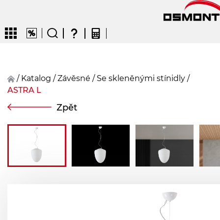
/
Katalog
/
závěsné
/
Se skleněnými stínidly
/
ASTRA L
CZ
EN
DE
FR
FIN
Zpět