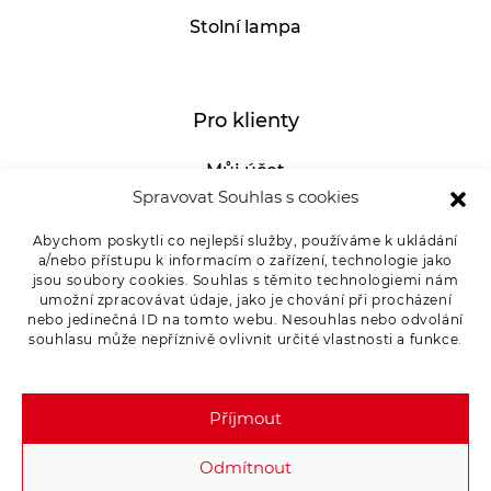
Stolní lampa
Pro klienty
Můj účet
Spravovat Souhlas s cookies
GDPR
Abychom poskytli co nejlepší služby, používáme k ukládání
Whistleblowing
a/nebo přístupu k informacím o zařízení, technologie jako
E-SHOP – Všeobecné obchodní podmínky &
jsou soubory cookies. Souhlas s těmito technologiemi nám
umožní zpracovávat údaje, jako je chování při procházení
reklamace
nebo jedinečná ID na tomto webu. Nesouhlas nebo odvolání
souhlasu může nepříznivě ovlivnit určité vlastnosti a funkce.
Reklamační řád OSMONT
Kde koupit
Příjmout
Odstoupení od smlouvy
Odmítnout