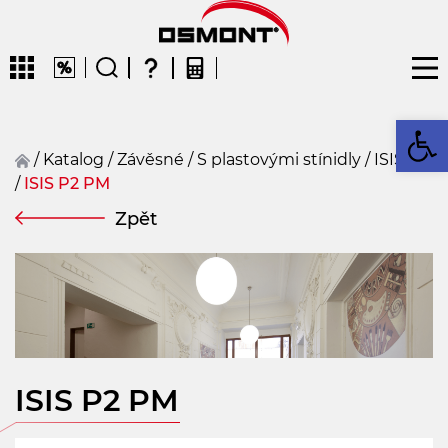
Op
/
Katalog
/
závěsné
/
S plastovými stínidly
/
ISIS P
/
ISIS P2 PM
CZ
EN
DE
FR
FIN
Zpět
ISIS P2 PM