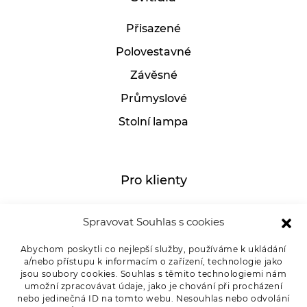
Přisazené
Polovestavné
Závěsné
Průmyslové
Stolní lampa
Pro klienty
Můj účet
Spravovat Souhlas s cookies
GDPR
Abychom poskytli co nejlepší služby, používáme k ukládání
Whistleblowing
a/nebo přístupu k informacím o zařízení, technologie jako
jsou soubory cookies. Souhlas s těmito technologiemi nám
E-SHOP – Všeobecné obchodní podmínky &
umožní zpracovávat údaje, jako je chování při procházení
reklamace
nebo jedinečná ID na tomto webu. Nesouhlas nebo odvolání