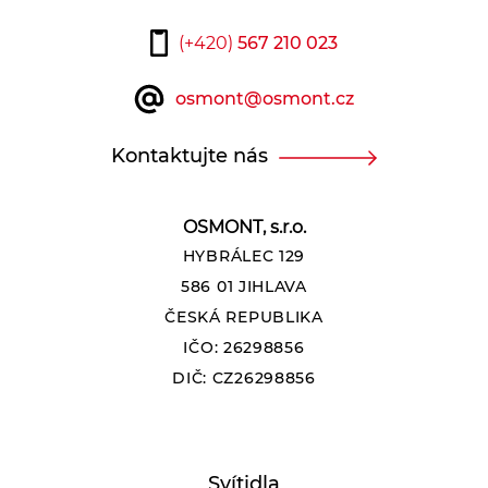
(+420)
567 210 023
osmont@osmont.cz
Kontaktujte nás
OSMONT, s.r.o.
HYBRÁLEC 129
586 01 JIHLAVA
ČESKÁ REPUBLIKA
IČO: 26298856
DIČ: CZ26298856
Svítidla