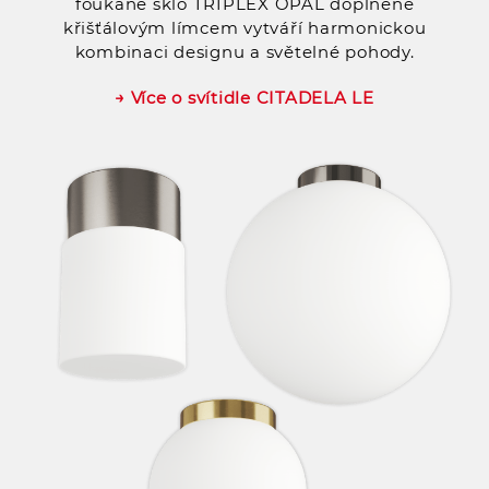
foukané sklo TRIPLEX OPAL doplněné
křišťálovým límcem vytváří harmonickou
kombinaci designu a světelné pohody.
→ Více o svítidle CITADELA LE