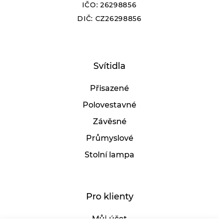
IČO: 26298856
DIČ: CZ26298856
Svítidla
Přisazené
Polovestavné
Závěsné
Průmyslové
Stolní lampa
Pro klienty
Můj účet