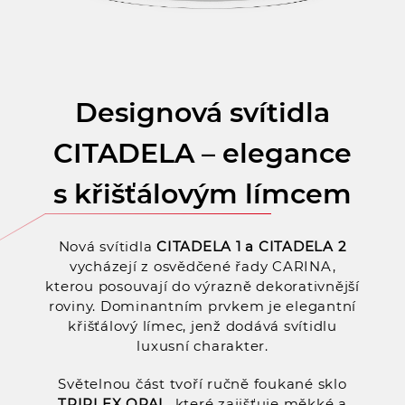
Designová svítidla
CITADELA – elegance
s křišťálovým límcem
Nová svítidla
CITADELA 1 a CITADELA 2
vycházejí z osvědčené řady CARINA,
kterou posouvají do výrazně dekorativnější
roviny. Dominantním prvkem je elegantní
křišťálový límec, jenž dodává svítidlu
luxusní charakter.
Světelnou část tvoří ručně foukané sklo
TRIPLEX OPAL
, které zajišťuje měkké a