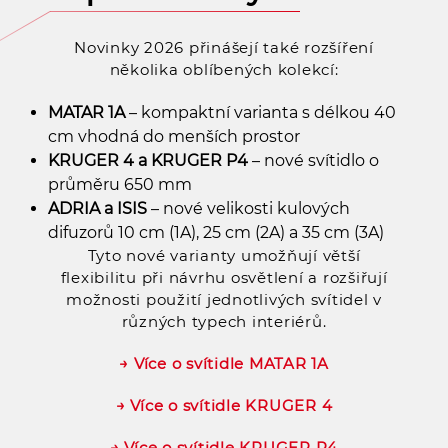
Novinky 2026 přinášejí také rozšíření
několika oblíbených kolekcí:
MATAR 1A
– kompaktní varianta s délkou 40
cm vhodná do menších prostor
KRUGER 4 a KRUGER P4
– nové svítidlo o
průměru 650 mm
ADRIA a ISIS
– nové velikosti kulových
difuzorů 10 cm (1A), 25 cm (2A) a 35 cm (3A)
Tyto nové varianty umožňují větší
flexibilitu při návrhu osvětlení a rozšiřují
možnosti použití jednotlivých svítidel v
různých typech interiérů.
→ Více o svítidle MATAR 1A
→ Více o svítidle KRUGER 4
→ Více o svítidle KRUGER P4