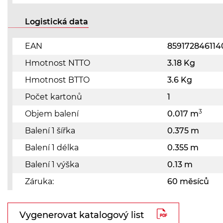
Logistická data
EAN
859172846114
Hmotnost NTTO
3.18 Kg
Hmotnost BTTO
3.6 Kg
Počet kartonů
1
3
Objem balení
0.017 m
Balení 1 šířka
0.375 m
Balení 1 délka
0.355 m
Balení 1 výška
0.13 m
Záruka:
60 měsíců
Vygenerovat katalogový list