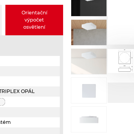
Orientační
výpočet
osvětlení
o TRIPLEX OPÁL
ystém