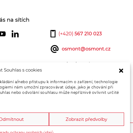
ás na sítích
(+420)
567 210 023
osmont@osmont.cz
Kontaktujte nás
t Souhlas s cookies
kládání a/nebo přístupu k informacím o zařízení, technologie
logiemi nám umožní zpracovávat údaje, jako je chování při
hlas nebo odvolání souhlasu může nepříznivě ovlivnit určité
Odmítnout
Zobrazit předvolby
ásady ochrany osobních údajů