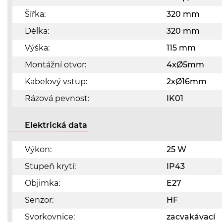
Šířka:
320 mm
Délka:
320 mm
Výška:
115 mm
Montážní otvor:
4xØ5mm
Kabelový vstup:
2xØ16mm
Rázová pevnost:
IK01
Elektrická data
Výkon:
25 W
Stupeň krytí:
IP43
Objimka:
E27
Senzor:
HF
Svorkovnice:
zacvakávací