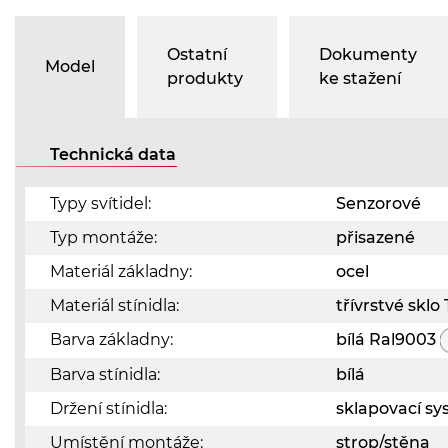
Ostatní
Dokumenty
Model
produkty
ke stažení
Technická data
Typy svítidel:
Senzorové
Typ montáže:
přisazené
Materiál základny:
ocel
Materiál stínidla:
třívrstvé skl
Barva základny:
bílá Ral9003
Barva stínidla:
bílá
Držení stínidla:
sklapovací s
Umístění montáže:
strop/stěna