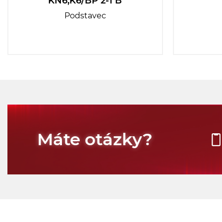
KN6,K6/BP 2-1 B
Podstavec
Máte otázky?