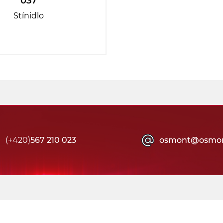
037
Stínidlo
(+420)
567 210 023
osmont@osmon