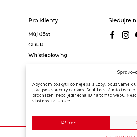
Pro klienty
Sledujte n
Můj účet
GDPR
Whistleblowing
E-SHOP – Všeobecné obchodní
Spravova
podmínky & reklamace
Reklamační řád OSMONT
Abychom poskytli co nejlepší služby, používáme k u
jako jsou soubory cookies. Souhlas s těmito techno
Kde koupit
procházení nebo jedinečná ID na tomto webu. Nesou
vlastnosti a funkce.
Odstoupení od smlouvy
Příjmout
Zásady cookies
Z