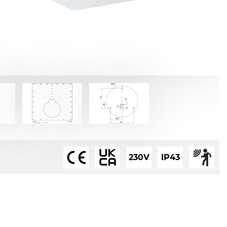
230V
IP43