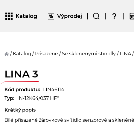
Katalog
Výprodej
/
Katalog
/
přisazené
/
Se skleněnými stínidly
/
LINA
LINA 3
Kód produktu:
LIN46114
Typ:
IN-12K64/037 HF*
Krátký popis
Bílé přisazené žárovkové svítidlo senzorové a skleněn