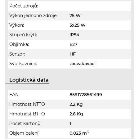
Počet zdrojů:
Výkon jednoho zdroje:
25 W
Výkon:
3x25 W
Stupeň krytí:
IP54
Objimka:
E27
Senzor:
HF
Svorkovnice:
zacvakávací
Logistická data
EAN
8591728561499
Hmotnost NTTO
2.2 Kg
Hmotnost BTTO
2.6 Kg
Počet kartonů
1
3
Objem balení
0.023 m