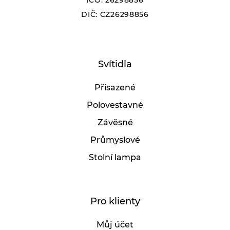
IČO: 26298856
DIČ: CZ26298856
Svítidla
Přisazené
Polovestavné
Závěsné
Průmyslové
Stolní lampa
Pro klienty
Můj účet