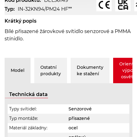
Kód produktu:
DEL56149
Typ:
IN-32KN94/PM24 HF**
Krátký popis
Bílé přisazené žárovkové svítidlo senzorové a PMMA
stínidlo.
Orienta
Ostatní
Dokumenty
Model
výpoč
produkty
ke stažení
osvětle
Technická data
Typy svítidel:
Senzorové
Typ montáže:
přisazené
Materiál základny:
ocel