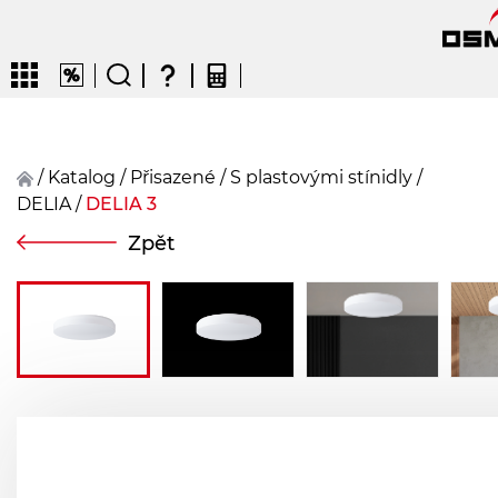
/
Katalog
/
přisazené
/
S plastovými stínidly
/
DELIA
/
DELIA 3
CZ
EN
DE
FR
FIN
Zpět