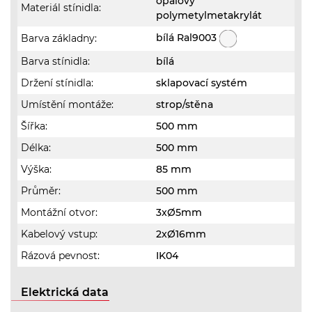
opálový
Materiál stínidla:
polymetylmetakrylát
bílá Ral9003
Barva základny:
Barva stínidla:
bílá
Držení stínidla:
sklapovací systém
Umístění montáže:
strop/stěna
Šířka:
500 mm
Délka:
500 mm
Výška:
85 mm
Průměr:
500 mm
Montážní otvor:
3xØ5mm
Kabelový vstup:
2xØ16mm
Rázová pevnost:
IK04
Elektrická data