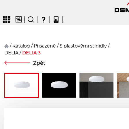
/
Katalog
/
přisazené
/
S plastovými stínidly
/
DELIA
/
DELIA 3
CZ
EN
DE
FR
FIN
Zpět