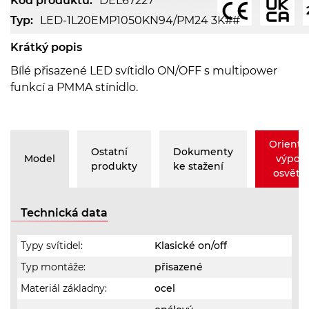
Kód produktu:
DEL67227
Typ:
LED-1L20EMP1050KN94/PM24 3K##
Krátký popis
Bílé přisazené LED svítidlo ON/OFF s multipower
funkcí a PMMA stínidlo.
Orienta
Ostatní
Dokumenty
Model
výpoč
produkty
ke stažení
osvětle
Technická data
Typy svítidel:
Klasické on/off
Typ montáže:
přisazené
Materiál základny:
ocel