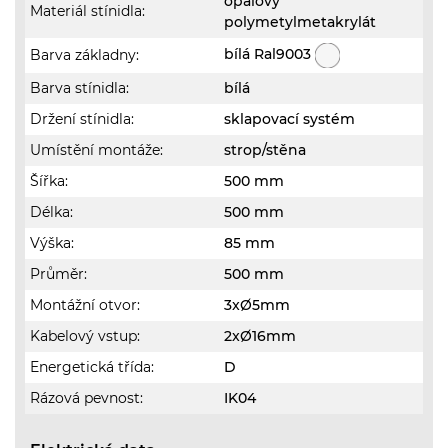
opálový
Materiál stínidla:
polymetylmetakrylát
bílá Ral9003
Barva základny:
Barva stínidla:
bílá
Držení stínidla:
sklapovací systém
Umístění montáže:
strop/stěna
Šířka:
500 mm
Délka:
500 mm
Výška:
85 mm
Průměr:
500 mm
Montážní otvor:
3xØ5mm
Kabelový vstup:
2xØ16mm
Energetická třída:
D
Rázová pevnost:
IK04