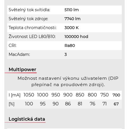
Světelný tok svítidla:
5110 lm
Světelný tok zdroje:
7740 lm
Teplota chromatičnosti:
3000 K
Životnost LED L80/B10:
100000 hod
CRI:
Ra80
MacAdam:
3
Multipower
Možnost nastavení výkonu uživatelem (DIP
přepínač na proudovém zdroji).
1050
1000
950
900
850
800
750
I [mA]
700
100
95
90
86
81
76
71
[%]
67
Logistická data