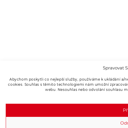
Spravovat S
Abychom poskytli co nejlepší služby, používáme k ukládání a/n
cookies. Souhlas s těmito technologiemi nám umožní zpracováva
webu. Nesouhlas nebo odvolání souhlasu může
Př
Od