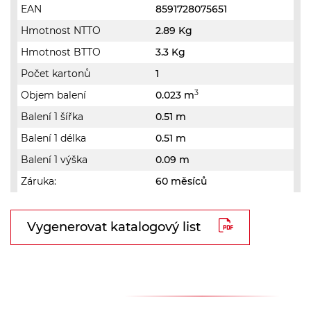
EAN
8591728075651
Hmotnost NTTO
2.89 Kg
Hmotnost BTTO
3.3 Kg
Počet kartonů
1
3
Objem balení
0.023 m
Balení 1 šířka
0.51 m
Balení 1 délka
0.51 m
Balení 1 výška
0.09 m
Záruka:
60 měsíců
Vygenerovat katalogový list