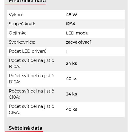
Elektrická data
Výkon:
48 W
Stupeň krytí:
IP54
Objimka:
LED modul
Svorkovnice:
zacvakávací
Počet LED driverů:
1
Počet svítidel na jistič
24 ks
B10A:
Počet svítidel na jistič
40 ks
B16A:
Počet svítidel na jistič
24 ks
C10A:
Počet svítidel na jistič
40 ks
C16A:
Světelná data