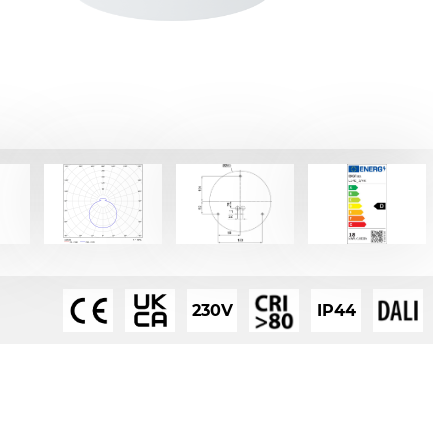
230V
IP44