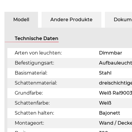
Modell
Andere Produkte
Dokume
Technische Daten
Arten von leuchten:
Dimmbar
Befestigungsart:
Aufbauleuch
Basismaterial:
Stahl
Schattenmaterial:
dreischichti
Grundfarbe:
Weiß Ral900
Schattenfarbe:
Weiß
Schatten halten:
Bajonett
Montageort:
Wand / Deck