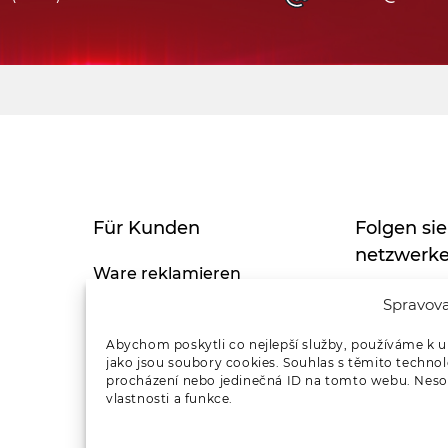
Für Kunden
Folgen sie
netzwerk
Ware reklamieren
Spravova
Datenschutz-Bestimmungen
Abychom poskytli co nejlepší služby, používáme k u
jako jsou soubory cookies. Souhlas s těmito techno
procházení nebo jedinečná ID na tomto webu. Nesou
vlastnosti a funkce.