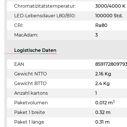
Chromatizitätstemperatur:
3000/4000 K
LED-Lebensdauer L80/B10:
100000 Std.
CRI:
Ra80
MacAdam:
3
Logistische Daten
EAN
85917280979
Gewicht NTTO
2.16 Kg
Gewicht BTTO
2.4 Kg
Anzahl kartons
1
3
Paketvolumen
0.012 m
Paket 1 breite
0.32 m
Paket 1 länge
0.31 m