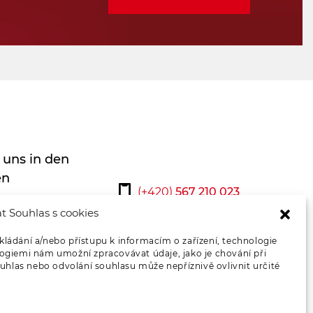
 uns in den
en
(+420)
567 210 023
t Souhlas s cookies
osmont@osmont.cz
kládání a/nebo přístupu k informacím o zařízení, technologie
logiemi nám umožní zpracovávat údaje, jako je chování při
Kontaktiere uns
hlas nebo odvolání souhlasu může nepříznivě ovlivnit určité