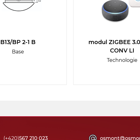
B13/BP 2-1 B
modul ZIGBEE 3.0
CONV LI
Base
Technologie
(+420)
567 210 023
osmont@osmon