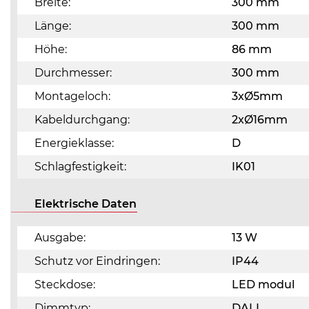
Breite:
300 mm
Länge:
300 mm
Höhe:
86 mm
Durchmesser:
300 mm
Montageloch:
3xØ5mm
Kabeldurchgang:
2xØ16mm
Energieklasse:
D
Schlagfestigkeit:
IK01
Elektrische Daten
Ausgabe:
13 W
Schutz vor Eindringen:
IP44
Steckdose:
LED modul
Dimmtyp:
DALI