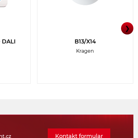
❯
 DALI
B13/X14
Kragen
Kontakt formular
t.cz