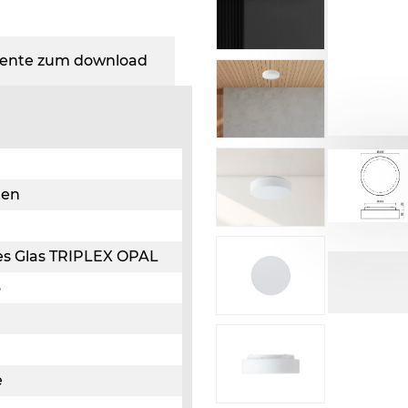
nte zum download
ten
ges Glas TRIPLEX OPAL
3
e