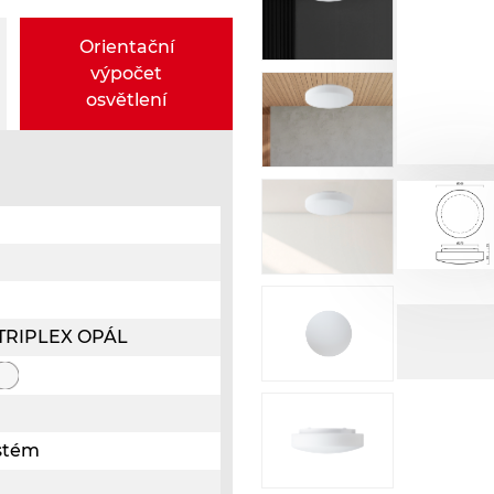
Orientační
výpočet
osvětlení
o TRIPLEX OPÁL
ystém