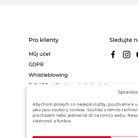
Pro klienty
Sledujte n
Můj účet
GDPR
Whistleblowing
E-SHOP – Všeobecné obchodní
Spravova
podmínky & reklamace
Reklamační řád OSMONT
Abychom poskytli co nejlepší služby, používáme k u
jako jsou soubory cookies. Souhlas s těmito techno
Kde koupit
procházení nebo jedinečná ID na tomto webu. Nesou
vlastnosti a funkce.
Odstoupení od smlouvy