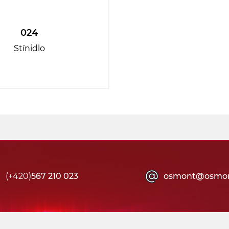
024
Stínidlo
(+420)
567 210 023
osmont@osmon