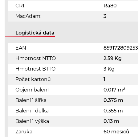
CRI:
Ra80
MacAdam:
3
Logistická data
EAN
859172809253
Hmotnost NTTO
2.59 Kg
Hmotnost BTTO
3 Kg
Počet kartonů
1
3
Objem balení
0.017 m
Balení 1 šířka
0.375 m
Balení 1 délka
0.355 m
Balení 1 výška
0.13 m
Záruka:
60 měsíců