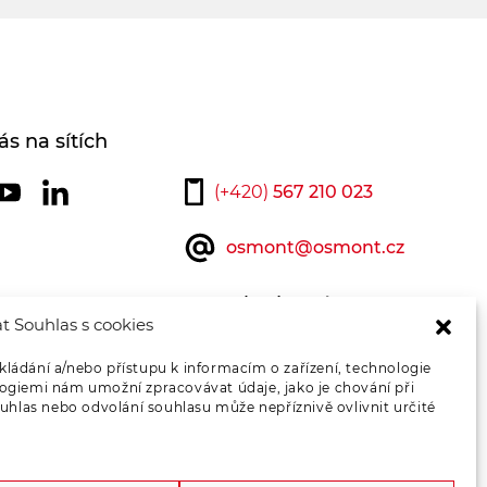
ás na sítích
(+420)
567 210 023
osmont@osmont.cz
Kontaktujte nás
t Souhlas s cookies
kládání a/nebo přístupu k informacím o zařízení, technologie
logiemi nám umožní zpracovávat údaje, jako je chování při
hlas nebo odvolání souhlasu může nepříznivě ovlivnit určité