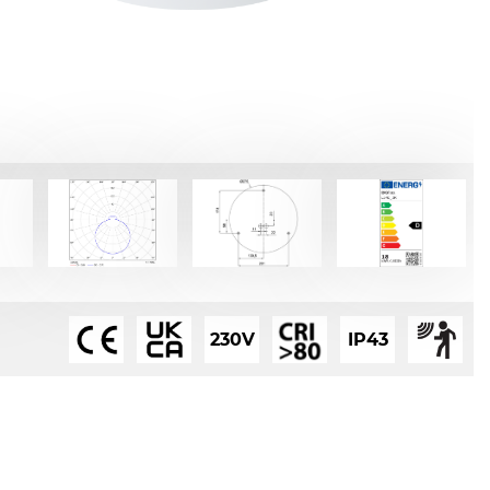
230V
IP43