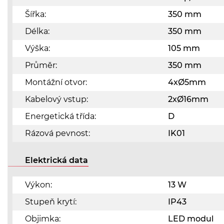
Šířka:
350 mm
Délka:
350 mm
Výška:
105 mm
Průměr:
350 mm
Montážní otvor:
4xØ5mm
Kabelový vstup:
2xØ16mm
Energetická třída:
D
Rázová pevnost:
IK01
Elektrická data
Výkon:
13 W
Stupeň krytí:
IP43
Objimka:
LED modul