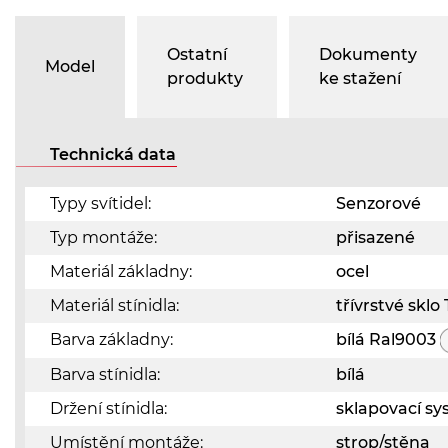
Ostatní
Dokumenty
Model
produkty
ke stažení
Technická data
Typy svítidel:
Senzorové
Typ montáže:
přisazené
Materiál základny:
ocel
Materiál stínidla:
třívrstvé skl
Barva základny:
bílá Ral9003
Barva stínidla:
bílá
Držení stínidla:
sklapovací s
Umístění montáže:
strop/stěna