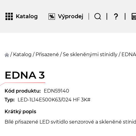
Katalog
Výprodej
/
Katalog
/
přisazené
/
Se skleněnými stínidly
/
EDNA
EDNA 3
Kód produktu:
EDN59140
Typ:
LED-1L14E500K63/024 HF 3K#
Krátký popis
Bílé přisazené LED svítidlo senzorové a skleněné stín