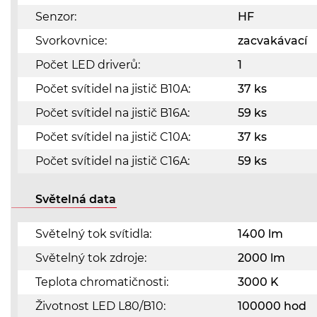
Senzor:
HF
Svorkovnice:
zacvakávací
Počet LED driverů:
1
Počet svítidel na jistič B10A:
37 ks
Počet svítidel na jistič B16A:
59 ks
Počet svítidel na jistič C10A:
37 ks
Počet svítidel na jistič C16A:
59 ks
Světelná data
Světelný tok svítidla:
1400 lm
Světelný tok zdroje:
2000 lm
Teplota chromatičnosti:
3000 K
Životnost LED L80/B10:
100000 hod