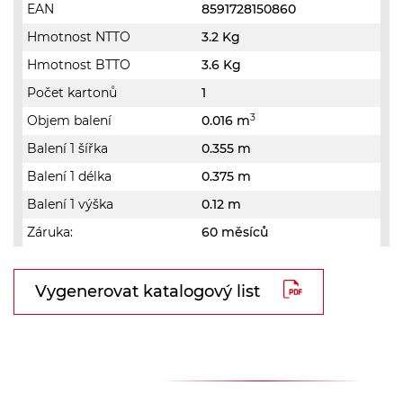
EAN
8591728150860
Hmotnost NTTO
3.2 Kg
Hmotnost BTTO
3.6 Kg
Počet kartonů
1
3
Objem balení
0.016 m
Balení 1 šířka
0.355 m
Balení 1 délka
0.375 m
Balení 1 výška
0.12 m
Záruka:
60 měsíců
Vygenerovat katalogový list