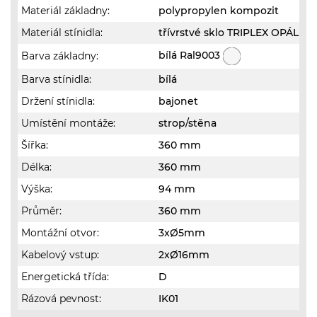
Materiál základny:
polypropylen kompozit
Materiál stínidla:
třívrstvé sklo TRIPLEX OPÁL
bílá Ral9003
Barva základny:
Barva stínidla:
bílá
Držení stínidla:
bajonet
Umístění montáže:
strop/stěna
Šířka:
360 mm
Délka:
360 mm
Výška:
94 mm
Průměr:
360 mm
Montážní otvor:
3xØ5mm
Kabelový vstup:
2xØ16mm
Energetická třída:
D
Rázová pevnost:
IK01