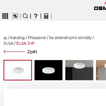
/
Katalog
/
přisazené
/
Se skleněnými stínidly
/
ELSA
/
ELSA 3 IP
CZ
EN
DE
FR
FIN
Zpět