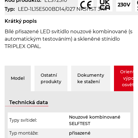
Kód produktu:
ELS72510
230V
Typ:
LED-1L15E500BD14/027 NK3HST 3K#
Krátký popis
Bílé přisazené LED svítidlo nouzové kombinované (s
automatickým testováním) a skleněné stínidlo
TRIPLEX OPAL.
Orienta
Ostatní
Dokumenty
Model
výpoč
produkty
ke stažení
osvětle
Technická data
Nouzové kombinované
Typy svítidel:
SELFTEST
Typ montáže:
přisazené