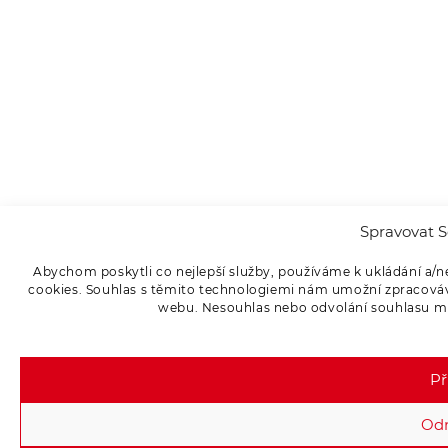
Spravovat S
Abychom poskytli co nejlepší služby, používáme k ukládání a/n
cookies. Souhlas s těmito technologiemi nám umožní zpracováva
webu. Nesouhlas nebo odvolání souhlasu může
Př
Od