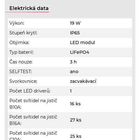
Elektrická data
Výkon:
19 W
Stupeň krytí:
IP65
Objimka:
LED modul
Typ baterií:
LiFePO4
Čas nouze:
3 h
SELFTEST:
ano
Svorkovnice:
zacvakávací
Počet LED driverů:
1
Počet svítidel na jistič
16 ks
B10A:
Počet svítidel na jistič
27 ks
B16A:
Počet svítidel na jistič
25 ks
C10A: