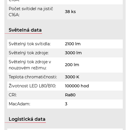
Počet svítidel na jistič
38 ks
C16A:
Světelná data
Světelný tok svítidla:
2100 lm
Světelný tok zdroje:
3000 lm
Světelný tok zdroje v
200 lm
nouzovém režimu:
Teplota chromatičnosti:
3000 K
Životnost LED L80/B10:
100000 hod
CRI:
Ra80
MacAdam:
3
Logistická data