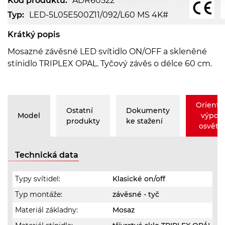
Kód produktu:
ADR60522
Typ:
LED-5L05E500Z11/092/L60 MS 4K#
Krátký popis
Mosazné závěsné LED svítidlo ON/OFF a skleněné
stínidlo TRIPLEX OPAL. Tyčový závěs o délce 60 cm.
Orienta
Ostatní
Dokumenty
Model
výpoč
produkty
ke stažení
osvětle
Technická data
Typy svítidel:
Klasické on/off
Typ montáže:
závěsné - tyč
Materiál základny:
Mosaz