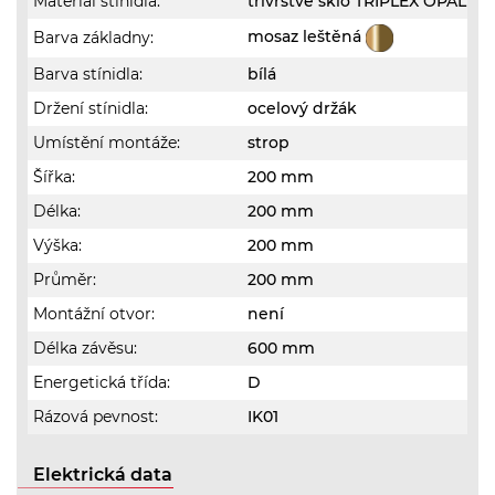
Materiál stínidla:
třívrstvé sklo TRIPLEX OPÁL
mosaz leštěná
Barva základny:
Barva stínidla:
bílá
Držení stínidla:
ocelový držák
Umístění montáže:
strop
Šířka:
200 mm
Délka:
200 mm
Výška:
200 mm
Průměr:
200 mm
Montážní otvor:
není
Délka závěsu:
600 mm
Energetická třída:
D
Rázová pevnost:
IK01
Elektrická data