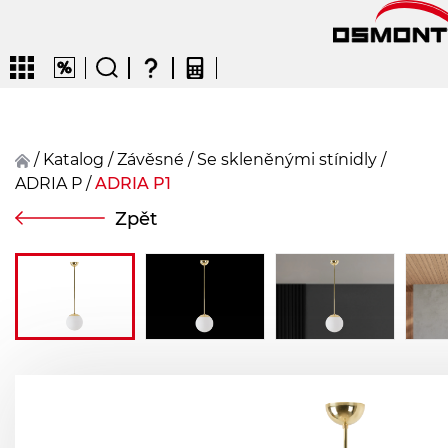
/
Katalog
/
závěsné
/
Se skleněnými stínidly
/
ADRIA P
/
ADRIA P1
CZ
EN
DE
FR
FIN
Zpět