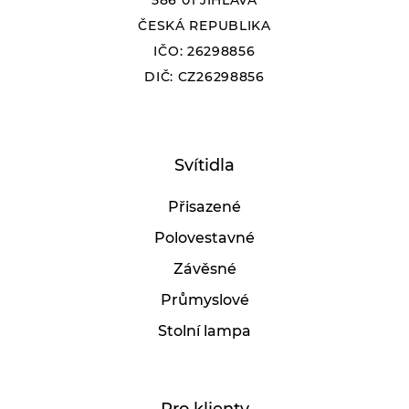
586 01 JIHLAVA
ČESKÁ REPUBLIKA
IČO: 26298856
DIČ: CZ26298856
Svítidla
Přisazené
Polovestavné
Závěsné
Průmyslové
Stolní lampa