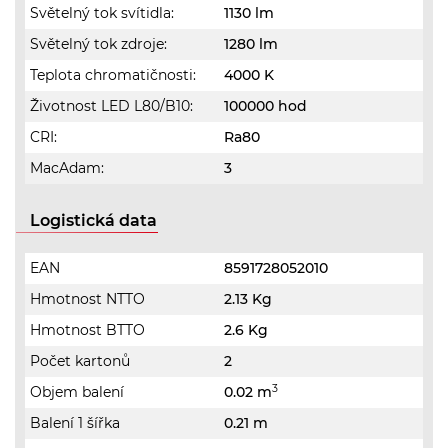
Světelný tok svítidla:
1130 lm
Světelný tok zdroje:
1280 lm
Teplota chromatičnosti:
4000 K
Životnost LED L80/B10:
100000 hod
CRI:
Ra80
MacAdam:
3
Logistická data
EAN
8591728052010
Hmotnost NTTO
2.13 Kg
Hmotnost BTTO
2.6 Kg
Počet kartonů
2
3
Objem balení
0.02 m
Balení 1 šířka
0.21 m