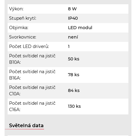
Výkon:
8 W
Stupeň krytí:
IP40
Objimka:
LED modul
Svorkovnice:
není
Počet LED driverů:
1
Počet svítidel na jistič
50 ks
B10A:
Počet svítidel na jistič
78 ks
B16A:
Počet svítidel na jistič
84 ks
C10A:
Počet svítidel na jistič
130 ks
C16A:
Světelná data