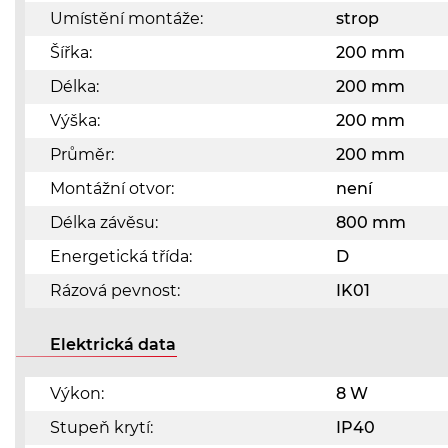
Umístění montáže:
strop
Šířka:
200 mm
Délka:
200 mm
Výška:
200 mm
Průměr:
200 mm
Montážní otvor:
není
Délka závěsu:
800 mm
Energetická třída:
D
Rázová pevnost:
IK01
Elektrická data
Výkon:
8 W
Stupeň krytí:
IP40