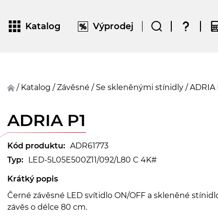
Katalog
Výprodej
/
Katalog
/
závěsné
/
Se skleněnými stínidly
/
ADRIA
ADRIA P1
Kód produktu:
ADR61773
Typ:
LED-5L05E500Z11/092/L80 C 4K#
Krátký popis
Černé závěsné LED svítidlo ON/OFF a skleněné stínid
závěs o délce 80 cm.