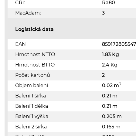
CRI:
Ra80
MacAdam:
3
Logistická data
EAN
85917280554
Hmotnost NTTO
1.83 Kg
Hmotnost BTTO
2.4 Kg
Počet kartonů
2
3
Objem balení
0.02 m
Balení 1 šířka
0.21 m
Balení 1 délka
0.21 m
Balení 1 výška
0.205 m
Balení 2 šířka
0.165 m