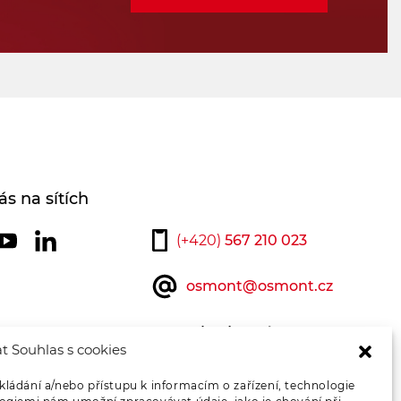
ás na sítích
(+420)
567 210 023
osmont@osmont.cz
Kontaktujte nás
t Souhlas s cookies
kládání a/nebo přístupu k informacím o zařízení, technologie