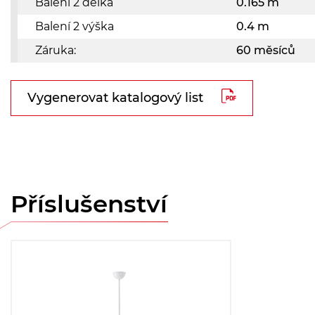
Balení 2 délka
0.165 m
Balení 2 výška
0.4 m
Záruka:
60 měsíců
Vygenerovat katalogový list
Příslušenství