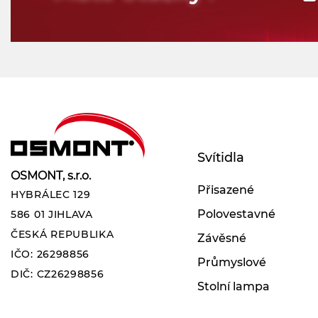
Svítidla
OSMONT, s.r.o.
Přisazené
HYBRÁLEC 129
Polovestavné
586 01 JIHLAVA
ČESKÁ REPUBLIKA
Závěsné
IČO: 26298856
Průmyslové
DIČ: CZ26298856
Stolní lampa