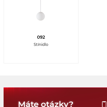
092
Stínidlo
Máte otázky?