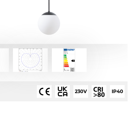
230V
IP40