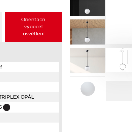
Orientační
výpočet
osvětlení
f
o TRIPLEX OPÁL
05