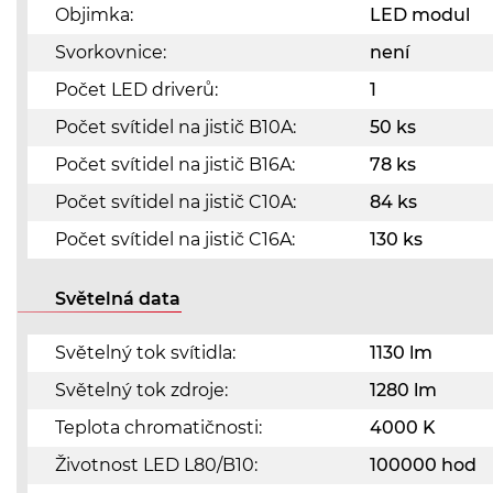
Objimka:
LED modul
Svorkovnice:
není
Počet LED driverů:
1
Počet svítidel na jistič B10A:
50 ks
Počet svítidel na jistič B16A:
78 ks
Počet svítidel na jistič C10A:
84 ks
Počet svítidel na jistič C16A:
130 ks
Světelná data
Světelný tok svítidla:
1130 lm
Světelný tok zdroje:
1280 lm
Teplota chromatičnosti:
4000 K
Životnost LED L80/B10:
100000 hod