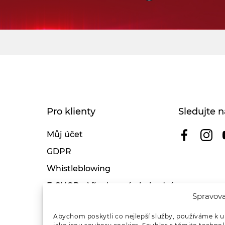
Pro klienty
Sledujte n
Můj účet
GDPR
Whistleblowing
E-SHOP – Všeobecné obchodní
Spravova
podmínky & reklamace
Reklamační řád OSMONT
Abychom poskytli co nejlepší služby, používáme k u