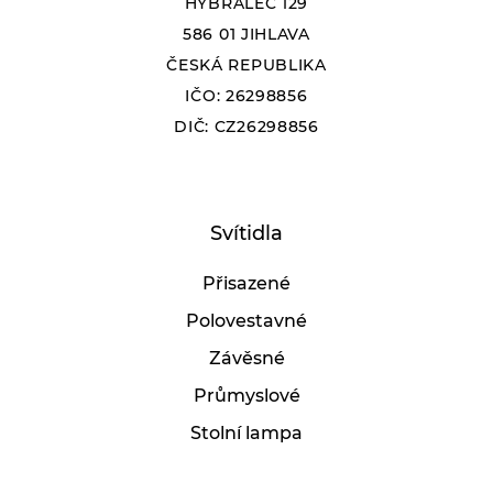
HYBRÁLEC 129
586 01 JIHLAVA
ČESKÁ REPUBLIKA
IČO: 26298856
DIČ: CZ26298856
Svítidla
Přisazené
Polovestavné
Závěsné
Průmyslové
Stolní lampa