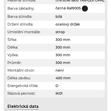
Materiál stínidla:
třívrstvé sklo TRIPLEX OPÁL
černá Ral9005
Barva základny:
Barva stínidla:
bílá
Držení stínidla:
ocelový držák
Umístění montáže:
strop
Šířka:
300 mm
Délka:
300 mm
Výška:
300 mm
Průměr:
300 mm
Montážní otvor:
není
Délka závěsu:
400 mm
Energetická třída:
D
Rázová pevnost:
IK01
Elektrická data