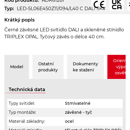
Kód produktu:
ADR61281
Typ:
LED-5L06E450Z11/094/L40 C DALI 3K#
Krátký popis
Černé závěsné LED svítidlo DALI a skleněné stínidlo
TRIPLEX OPAL. Tyčový závěs o délce 40 cm.
Orienta
Ostatní
Dokumenty
Model
výpoč
produkty
ke stažení
osvětle
Technická data
Typy svítidel:
Stmívatelné
Typ montáže:
závěsné - tyč
Materiál základny:
ocel