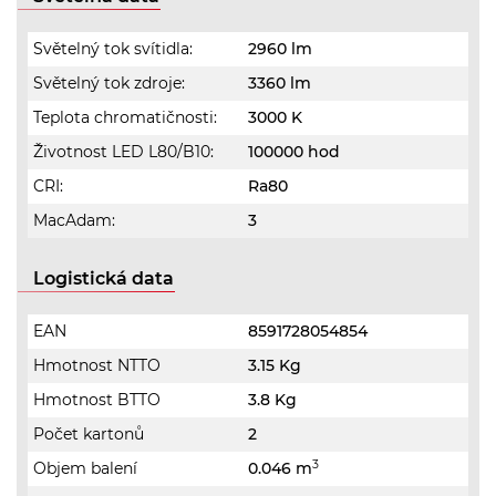
Světelný tok svítidla:
2960 lm
Světelný tok zdroje:
3360 lm
Teplota chromatičnosti:
3000 K
Životnost LED L80/B10:
100000 hod
CRI:
Ra80
MacAdam:
3
Logistická data
EAN
8591728054854
Hmotnost NTTO
3.15 Kg
Hmotnost BTTO
3.8 Kg
Počet kartonů
2
3
Objem balení
0.046 m