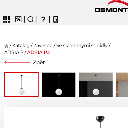
/
Katalog
/
závěsné
/
Se skleněnými stínidly
/
ADRIA P
/
ADRIA P2
CZ
EN
DE
FR
FIN
Zpět