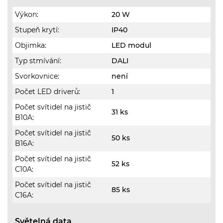
Výkon:
20 W
Stupeň krytí:
IP40
Objimka:
LED modul
Typ stmívání:
DALI
Svorkovnice:
není
Počet LED driverů:
1
Počet svítidel na jistič
31 ks
B10A:
Počet svítidel na jistič
50 ks
B16A:
Počet svítidel na jistič
52 ks
C10A:
Počet svítidel na jistič
85 ks
C16A:
Světelná data