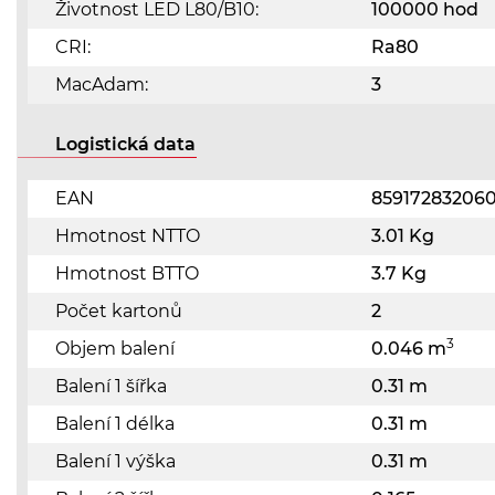
Životnost LED L80/B10:
100000 hod
CRI:
Ra80
MacAdam:
3
Logistická data
EAN
85917283206
Hmotnost NTTO
3.01 Kg
Hmotnost BTTO
3.7 Kg
Počet kartonů
2
3
Objem balení
0.046 m
Balení 1 šířka
0.31 m
Balení 1 délka
0.31 m
Balení 1 výška
0.31 m