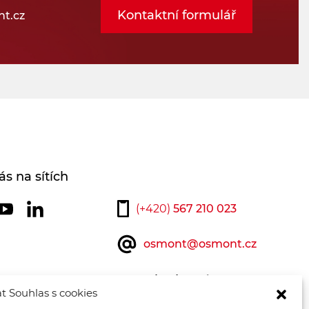
Kontaktní formulář
t.cz
ás na sítích
(+420)
567 210 023
osmont@osmont.cz
Kontaktujte nás
t Souhlas s cookies