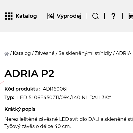
Katalog
Výprodej
/
Katalog
/
závěsné
/
Se skleněnými stínidly
/
ADRIA
ADRIA P2
Kód produktu:
ADR60061
Typ:
LED-5L06E450Z11/094/L40 NL DALI 3K#
Krátký popis
Nerez leštěné závěsné LED svítidlo DALI a skleněné st
Tyčový závěs o délce 40 cm.