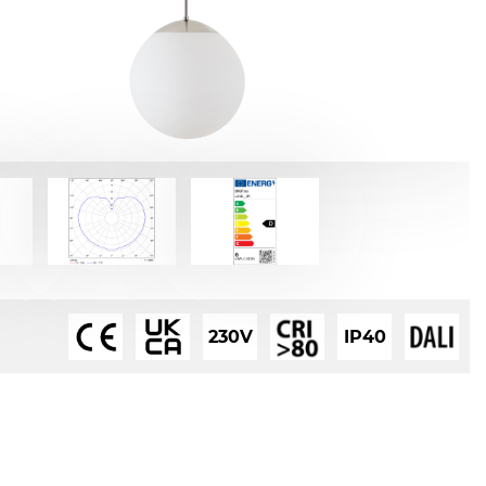
230V
IP40