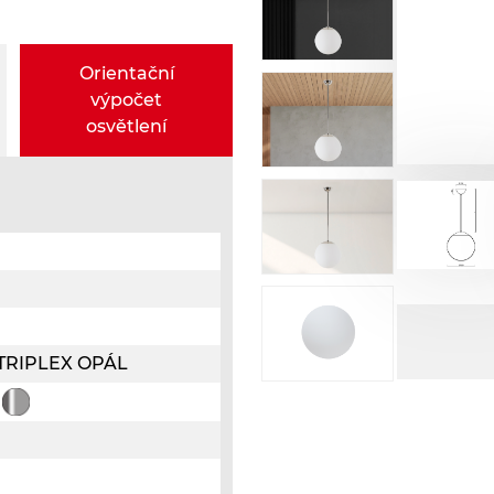
Orientační
výpočet
osvětlení
o TRIPLEX OPÁL
á