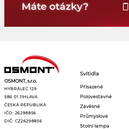
Máte otázky?
Svítidla
OSMONT, s.r.o.
Přisazené
HYBRÁLEC 129
Polovestavné
586 01 JIHLAVA
ČESKÁ REPUBLIKA
Závěsné
IČO: 26298856
Průmyslové
DIČ: CZ26298856
Stolní lampa