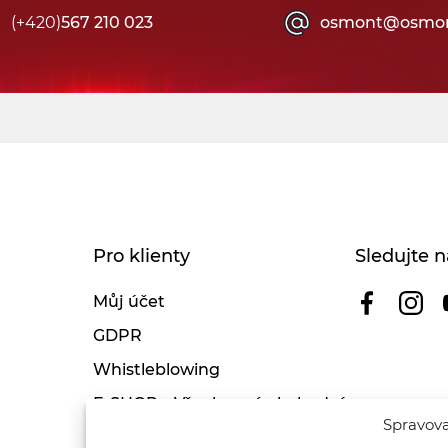
(+420)
567 210 023
osmont@osmon
Pro klienty
Sledujte n
Můj účet
GDPR
Whistleblowing
E-SHOP – Všeobecné obchodní
Spravova
podmínky & reklamace