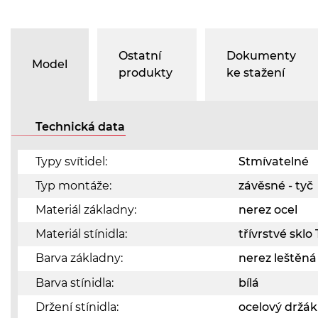
Ostatní
Dokumenty
Model
produkty
ke stažení
Technická data
Typy svítidel:
Stmívatelné
Typ montáže:
závěsné - tyč
Materiál základny:
nerez ocel
Materiál stínidla:
třívrstvé skl
Barva základny:
nerez leštěn
Barva stínidla:
bílá
Držení stínidla:
ocelový držák