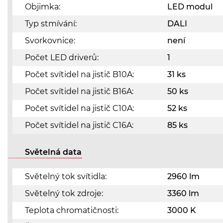
Objimka:
LED modul
Typ stmívání:
DALI
Svorkovnice:
není
Počet LED driverů:
1
Počet svítidel na jistič B10A:
31 ks
Počet svítidel na jistič B16A:
50 ks
Počet svítidel na jistič C10A:
52 ks
Počet svítidel na jistič C16A:
85 ks
Světelná data
Světelný tok svítidla:
2960 lm
Světelný tok zdroje:
3360 lm
Teplota chromatičnosti:
3000 K