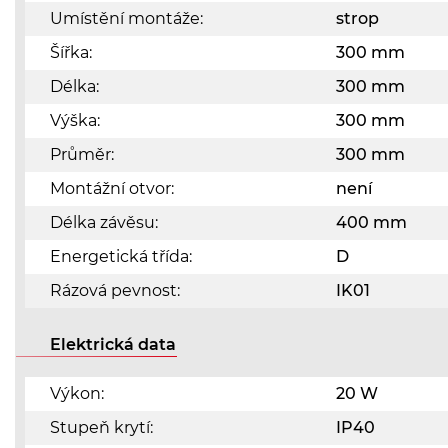
Umístění montáže:
strop
Šířka:
300 mm
Délka:
300 mm
Výška:
300 mm
Průměr:
300 mm
Montážní otvor:
není
Délka závěsu:
400 mm
Energetická třída:
D
Rázová pevnost:
IK01
Elektrická data
Výkon:
20 W
Stupeň krytí:
IP40