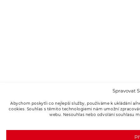
Spravovat S
Abychom poskytli co nejlepší služby, používáme k ukládání a/n
cookies. Souhlas s těmito technologiemi nám umožní zpracováva
webu. Nesouhlas nebo odvolání souhlasu může
Př