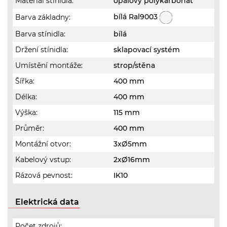
Materiál stínidla:
opálový polykarbonát
bílá Ral9003
Barva základny:
Barva stínidla:
bílá
Držení stínidla:
sklapovací systém
Umístění montáže:
strop/stěna
Šířka:
400 mm
Délka:
400 mm
Výška:
115 mm
Průměr:
400 mm
Montážní otvor:
3xØ5mm
Kabelový vstup:
2xØ16mm
Rázová pevnost:
IK10
Elektrická data
Počet zdrojů: