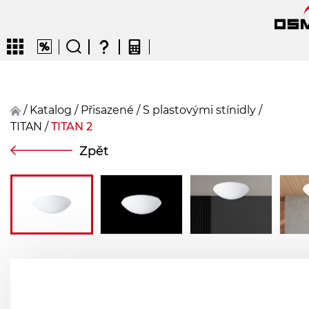
/
Katalog
/
přisazené
/
S plastovými stínidly
/
TITAN
/
TITAN 2
CZ
EN
DE
FR
FIN
Zpět