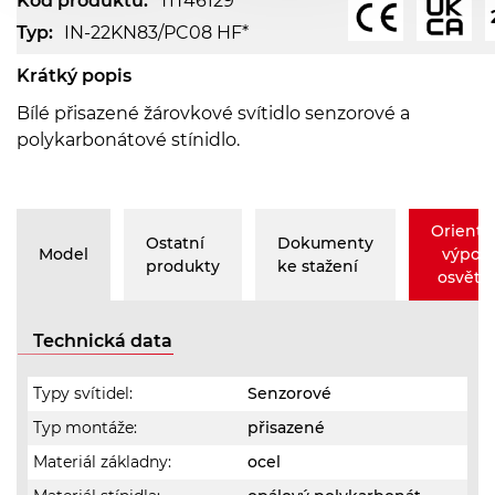
Kód produktu:
TIT46129
Typ:
IN-22KN83/PC08 HF*
Krátký popis
Bílé přisazené žárovkové svítidlo senzorové a
polykarbonátové stínidlo.
Orienta
Ostatní
Dokumenty
Model
výpoč
produkty
ke stažení
osvětle
Technická data
Typy svítidel:
Senzorové
Typ montáže:
přisazené
Materiál základny:
ocel