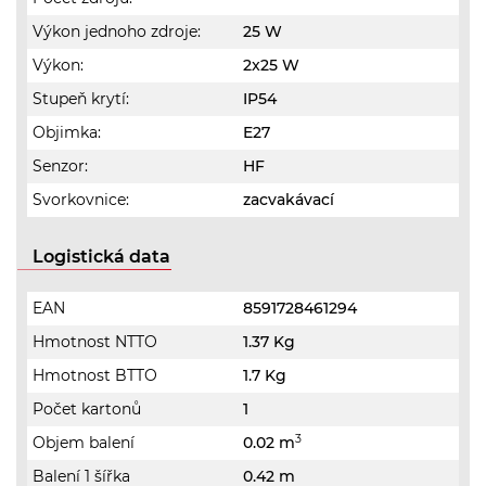
Výkon jednoho zdroje:
25 W
Výkon:
2x25 W
Stupeň krytí:
IP54
Objimka:
E27
Senzor:
HF
Svorkovnice:
zacvakávací
Logistická data
EAN
8591728461294
Hmotnost NTTO
1.37 Kg
Hmotnost BTTO
1.7 Kg
Počet kartonů
1
3
Objem balení
0.02 m
Balení 1 šířka
0.42 m