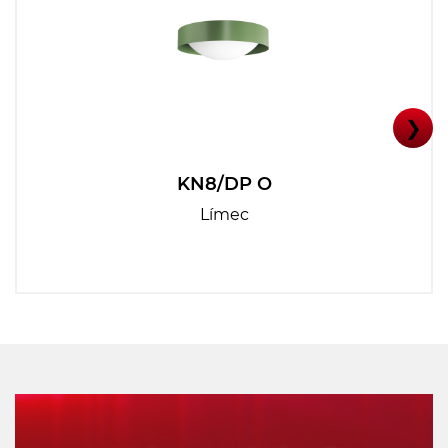
❯
KN8/DP O
Límec