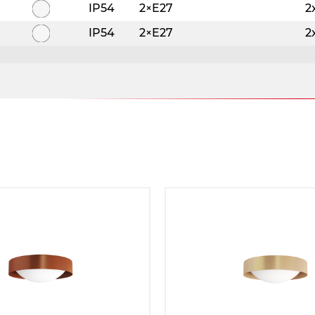
IP54
2×E27
2
IP54
2×E27
2