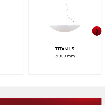
❯
TITAN L5
Ø 900 mm