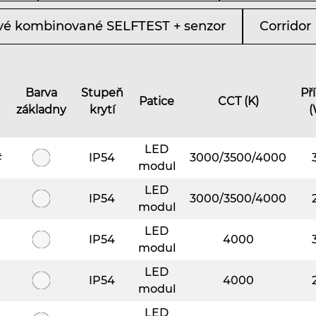
é kombinované SELFTEST + senzor
Corridor
Barva
Stupeň
Př
Patice
CCT (K)
základny
krytí
(
LED
#
IP54
3000/3500/4000
modul
LED
IP54
3000/3500/4000
modul
LED
IP54
4000
modul
LED
IP54
4000
modul
LED