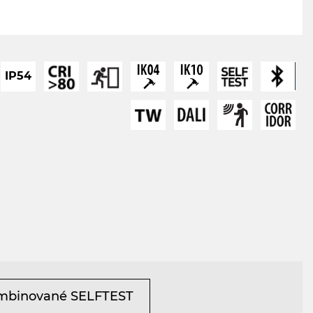
IP54
mbinované SELFTEST