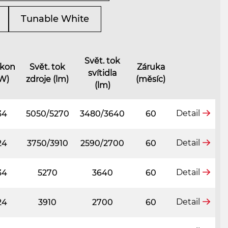
Tunable White
Svět. tok
íkon
Svět. tok
Záruka
svítidla
W)
zdroje (lm)
(měsíc)
(lm)
Detail
34
5050/5270
3480/3640
60
Detail
24
3750/3910
2590/2700
60
Detail
34
5270
3640
60
Detail
24
3910
2700
60