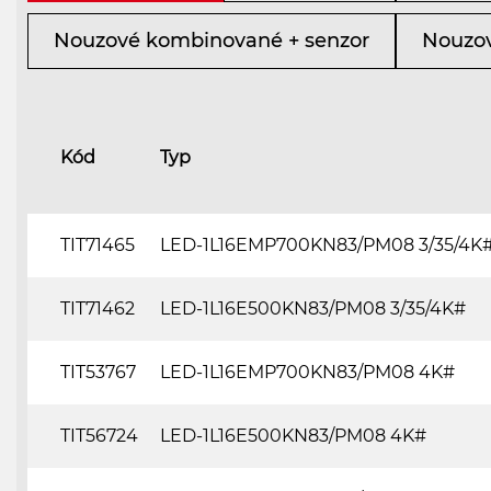
Nouzové kombinované + senzor
Nouzov
Kód
Typ
TIT71465
LED-1L16EMP700KN83/PM08 3/35/4K
TIT71462
LED-1L16E500KN83/PM08 3/35/4K#
TIT53767
LED-1L16EMP700KN83/PM08 4K#
TIT56724
LED-1L16E500KN83/PM08 4K#