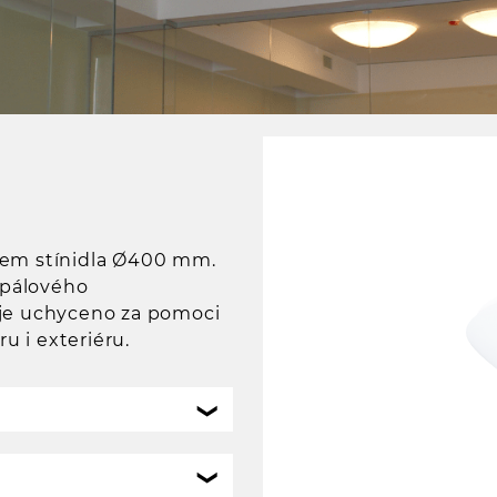
rem stínidla Ø400 mm.
opálového
 je uchyceno za pomoci
u i exteriéru.