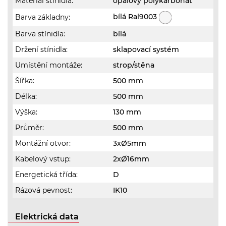
Materiál stínidla:
opálový polykarbonát
bílá Ral9003
Barva základny:
Barva stínidla:
bílá
Držení stínidla:
sklapovací systém
Umístění montáže:
strop/stěna
Šířka:
500 mm
Délka:
500 mm
Výška:
130 mm
Průměr:
500 mm
Montážní otvor:
3xØ5mm
Kabelový vstup:
2xØ16mm
Energetická třída:
D
Rázová pevnost:
IK10
Elektrická data