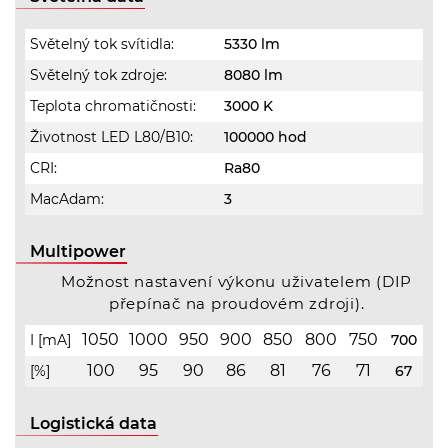
Světelný tok svítidla:
5330 lm
Světelný tok zdroje:
8080 lm
Teplota chromatičnosti:
3000 K
Životnost LED L80/B10:
100000 hod
CRI:
Ra80
MacAdam:
3
Multipower
Možnost nastavení výkonu uživatelem (DIP
přepínač na proudovém zdroji).
1050
1000
950
900
850
800
750
I [mA]
700
100
95
90
86
81
76
71
[%]
67
Logistická data