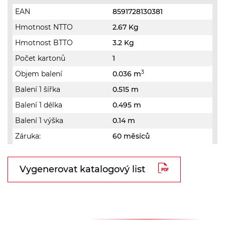
EAN
8591728130381
Hmotnost NTTO
2.67 Kg
Hmotnost BTTO
3.2 Kg
Počet kartonů
1
3
Objem balení
0.036 m
Balení 1 šířka
0.515 m
Balení 1 délka
0.495 m
Balení 1 výška
0.14 m
Záruka:
60 měsíců
Vygenerovat katalogový list