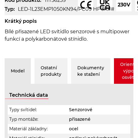
Kód produktu:
TIT56239
230V
Typ:
LED-1L23EMP1050KN94/PC09 HF 3K##
Krátký popis
Bílé přisazené LED svítidlo senzorové s multipower
funkcí a polykarbonátové stínidlo.
Orienta
Ostatní
Dokumenty
Model
výpoč
produkty
ke stažení
osvětle
Technická data
Typy svítidel:
Senzorové
Typ montáže:
přisazené
Materiál základny:
ocel