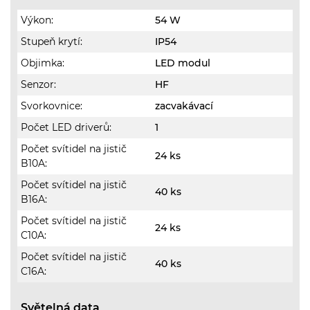
Výkon:
54 W
Stupeň krytí:
IP54
Objimka:
LED modul
Senzor:
HF
Svorkovnice:
zacvakávací
Počet LED driverů:
1
Počet svítidel na jistič
24 ks
B10A:
Počet svítidel na jistič
40 ks
B16A:
Počet svítidel na jistič
24 ks
C10A:
Počet svítidel na jistič
40 ks
C16A:
Světelná data