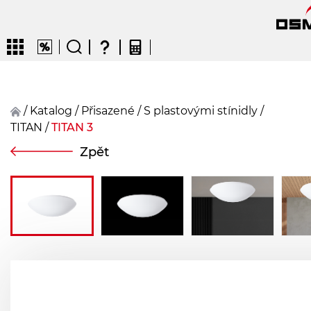
/
Katalog
/
přisazené
/
S plastovými stínidly
/
TITAN
/
TITAN 3
CZ
EN
DE
FR
FIN
Zpět