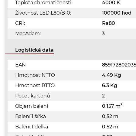
Teplota chromatičnosti:
4000 K
Životnost LED L80/B10:
100000 hod
CRI:
Ra80
MacAdam:
3
Logistická data
EAN
85917280203
Hmotnost NTTO
4.49 Kg
Hmotnost BTTO
6.3 Kg
Počet kartonů
2
3
Objem balení
0.157 m
Balení 1 šířka
0.52 m
Balení 1 délka
0.52 m