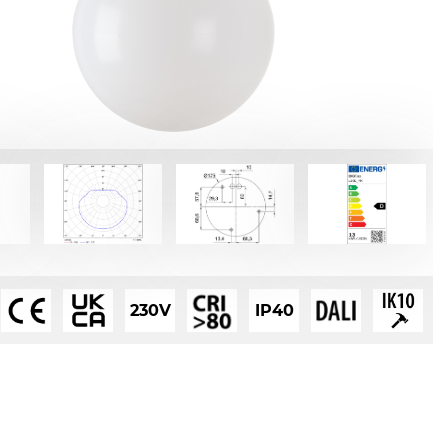
230V
IP40