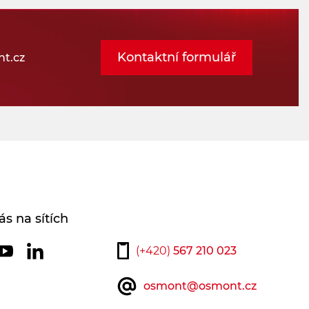
Kontaktní formulář
t.cz
ás na sítích
(+420)
567 210 023
osmont@osmont.cz