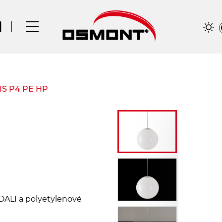
SIS P4 PE HP
DALI a polyetylenové