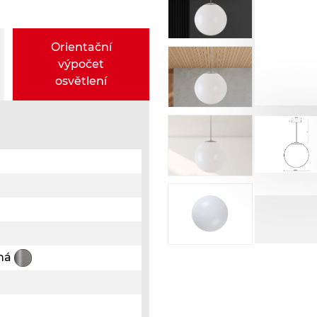
Orientační
výpočet
osvětlení
ená