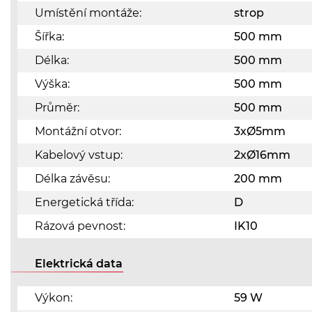
Umístění montáže:
strop
Šířka:
500 mm
Délka:
500 mm
Výška:
500 mm
Průměr:
500 mm
Montážní otvor:
3xØ5mm
Kabelový vstup:
2xØ16mm
Délka závěsu:
200 mm
Energetická třída:
D
Rázová pevnost:
IK10
Elektrická data
Výkon:
59 W