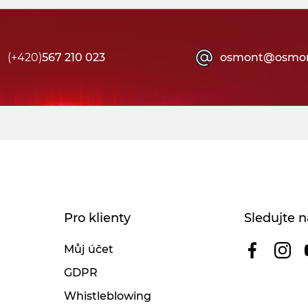
(+420)
567 210 023
osmont@osmon
Pro klienty
Sledujte n
Můj účet
GDPR
Whistleblowing