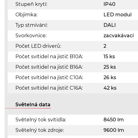
Stupeň krytí:
IP40
Objimka:
LED modul
Typ stmívání:
DALI
Svorkovnice:
zacvakávací
Počet LED driverů:
2
Počet svítidel na jistič B10A:
15 ks
Počet svítidel na jistič B16A:
25 ks
Počet svítidel na jistič C10A:
26 ks
Počet svítidel na jistič C16A:
42 ks
Světelná data
Světelný tok svítidla:
8450 lm
Světelný tok zdroje:
9600 lm