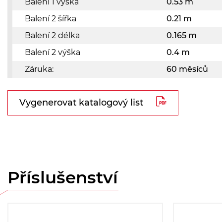
Balení 1 výška
0.53 m
Balení 2 šířka
0.21 m
Balení 2 délka
0.165 m
Balení 2 výška
0.4 m
Záruka:
60 měsíců
Vygenerovat katalogový list
Příslušenství