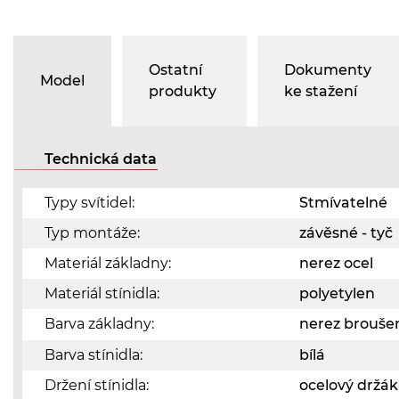
Ostatní
Dokumenty
Model
produkty
ke stažení
Technická data
Typy svítidel:
Stmívatelné
Typ montáže:
závěsné - tyč
Materiál základny:
nerez ocel
Materiál stínidla:
polyetylen
Barva základny:
nerez brouš
Barva stínidla:
bílá
Držení stínidla:
ocelový držák