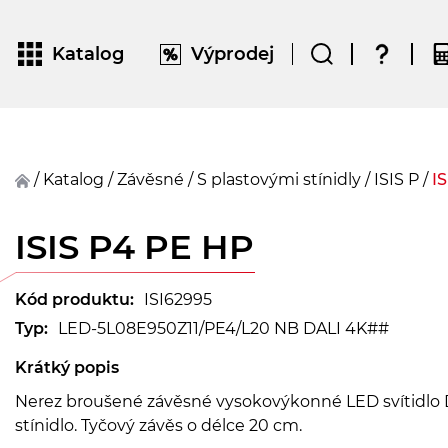
Katalog
Výprodej
/
Katalog
/
závěsné
/
S plastovými stínidly
/
ISIS P
/
I
ISIS P4 PE HP
Kód produktu:
ISI62995
Typ:
LED-5L08E950Z11/PE4/L20 NB DALI 4K##
Krátký popis
Nerez broušené závěsné vysokovýkonné LED svítidlo 
stínidlo. Tyčový závěs o délce 20 cm.