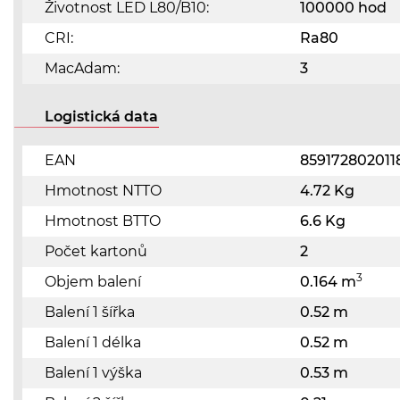
Životnost LED L80/B10:
100000 hod
CRI:
Ra80
MacAdam:
3
Logistická data
EAN
859172802011
Hmotnost NTTO
4.72 Kg
Hmotnost BTTO
6.6 Kg
Počet kartonů
2
3
Objem balení
0.164 m
Balení 1 šířka
0.52 m
Balení 1 délka
0.52 m
Balení 1 výška
0.53 m