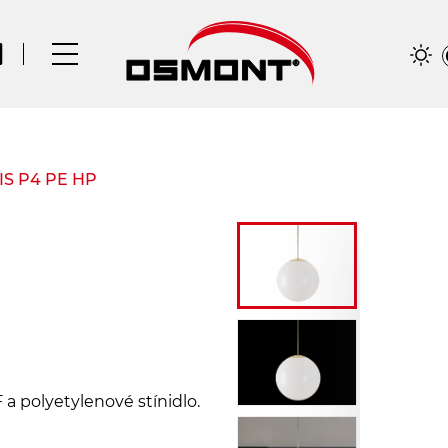
SIS P4 PE HP
 polyetylenové stínidlo.