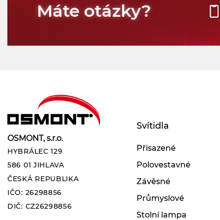
Máte otázky?
Svítidla
OSMONT, s.r.o.
Přisazené
HYBRÁLEC 129
Polovestavné
586 01 JIHLAVA
ČESKÁ REPUBLIKA
Závěsné
IČO: 26298856
Průmyslové
DIČ: CZ26298856
Stolní lampa