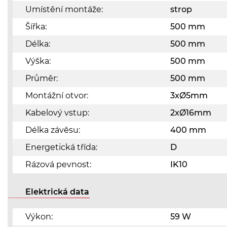
Umístění montáže:
strop
Šířka:
500 mm
Délka:
500 mm
Výška:
500 mm
Průměr:
500 mm
Montážní otvor:
3xØ5mm
Kabelový vstup:
2xØ16mm
Délka závěsu:
400 mm
Energetická třída:
D
Rázová pevnost:
IK10
Elektrická data
Výkon:
59 W