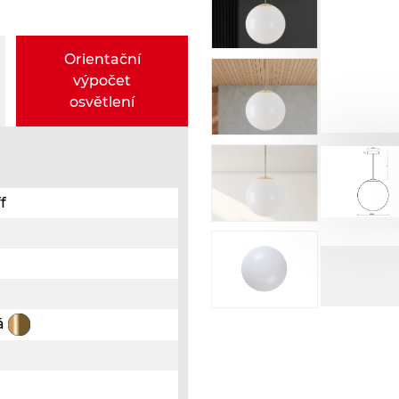
Orientační
výpočet
osvětlení
f
á