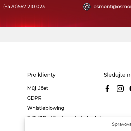
(+420)
567 210 023
osmont@osmon
Pro klienty
Sledujte n
Můj účet
GDPR
Whistleblowing
E-SHOP – Všeobecné obchodní
Spravova
podmínky & reklamace