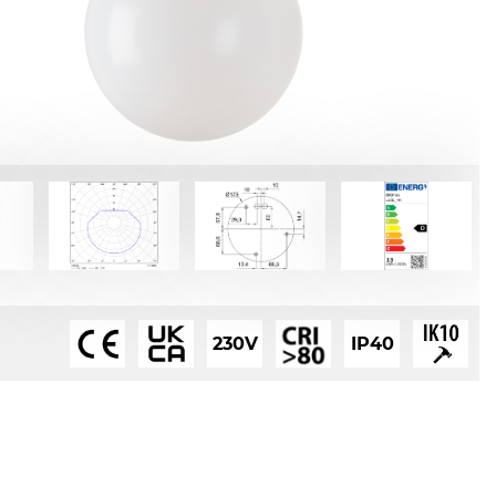
230V
IP40