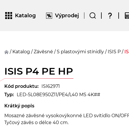
Katalog
Výprodej
/
Katalog
/
závěsné
/
S plastovými stínidly
/
ISIS P
/
I
ISIS P4 PE HP
Kód produktu:
ISI62971
Typ:
LED-5L08E950Z11/PE4/L40 MS 4K##
Krátký popis
Mosazné závěsné vysokovýkonné LED svítidlo ON/OFF a
Tyčový závěs o délce 40 cm.