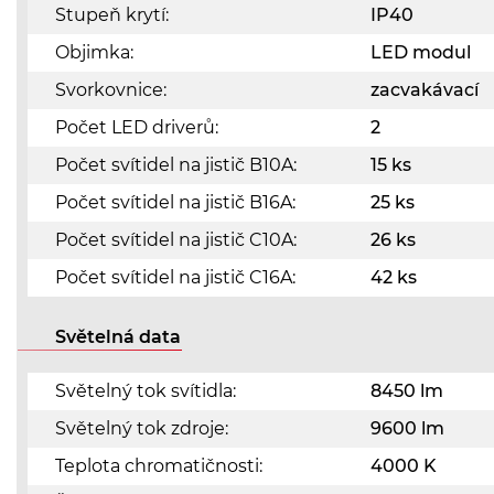
Stupeň krytí:
IP40
Objimka:
LED modul
Svorkovnice:
zacvakávací
Počet LED driverů:
2
Počet svítidel na jistič B10A:
15 ks
Počet svítidel na jistič B16A:
25 ks
Počet svítidel na jistič C10A:
26 ks
Počet svítidel na jistič C16A:
42 ks
Světelná data
Světelný tok svítidla:
8450 lm
Světelný tok zdroje:
9600 lm
Teplota chromatičnosti:
4000 K