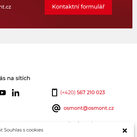
Kontaktní formulář
t.cz
ás na sítích
(+420)
567 210 023
osmont@osmont.cz
Kontaktujte nás
t Souhlas s cookies