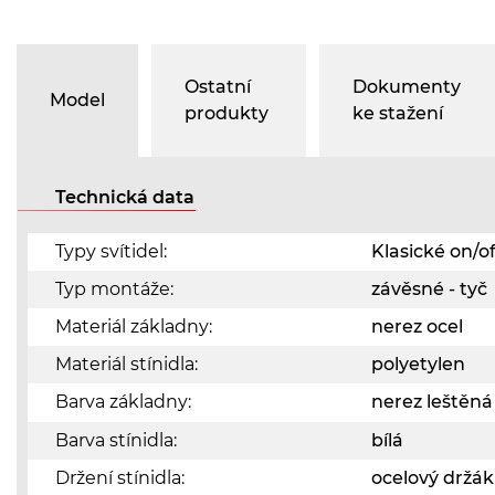
Ostatní
Dokumenty
Model
produkty
ke stažení
Technická data
Typy svítidel:
Klasické on/of
Typ montáže:
závěsné - tyč
Materiál základny:
nerez ocel
Materiál stínidla:
polyetylen
Barva základny:
nerez leštěn
Barva stínidla:
bílá
Držení stínidla:
ocelový držák