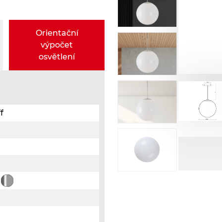
Orientační
výpočet
osvětlení
f
á