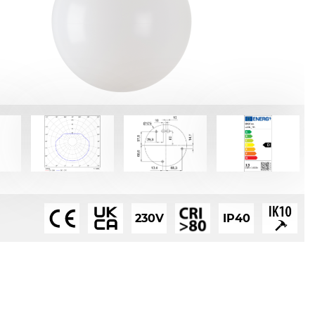
230V
IP40