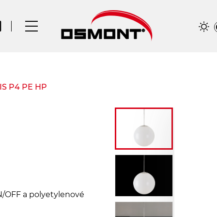
SIS P4 PE HP
N/OFF a polyetylenové