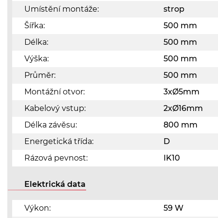
Umístění montáže:
strop
Šířka:
500 mm
Délka:
500 mm
Výška:
500 mm
Průměr:
500 mm
Montážní otvor:
3xØ5mm
Kabelový vstup:
2xØ16mm
Délka závěsu:
800 mm
Energetická třída:
D
Rázová pevnost:
IK10
Elektrická data
Výkon:
59 W