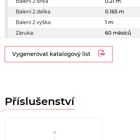
Balení 2 šířka
0.21 m
Balení 2 délka
0.165 m
Balení 2 výška
1 m
Záruka:
60 měsíců
Vygenerovat katalogový list
Příslušenství