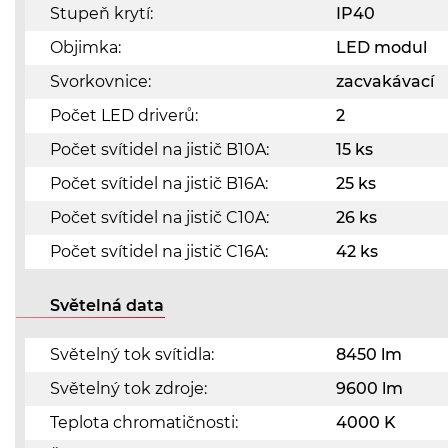
Stupeň krytí:
IP40
Objimka:
LED modul
Svorkovnice:
zacvakávací
Počet LED driverů:
2
Počet svítidel na jistič B10A:
15 ks
Počet svítidel na jistič B16A:
25 ks
Počet svítidel na jistič C10A:
26 ks
Počet svítidel na jistič C16A:
42 ks
Světelná data
Světelný tok svítidla:
8450 lm
Světelný tok zdroje:
9600 lm
Teplota chromatičnosti:
4000 K