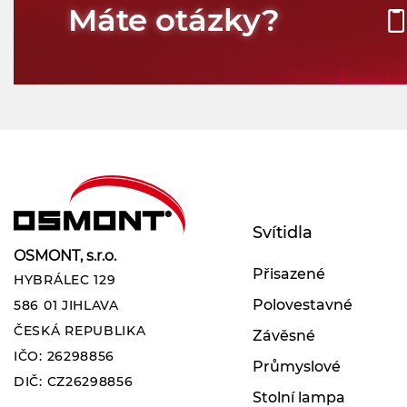
Máte otázky?
Svítidla
OSMONT, s.r.o.
Přisazené
HYBRÁLEC 129
Polovestavné
586 01 JIHLAVA
ČESKÁ REPUBLIKA
Závěsné
IČO: 26298856
Průmyslové
DIČ: CZ26298856
Stolní lampa