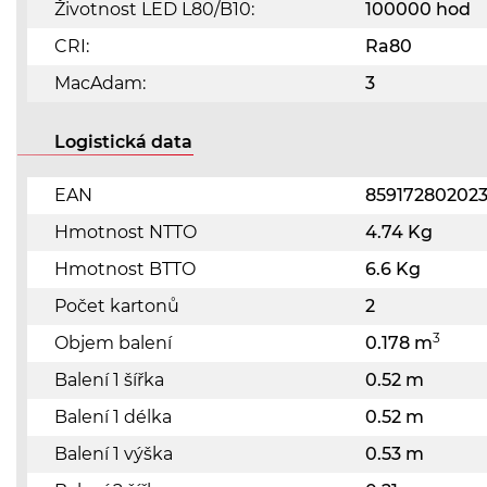
Životnost LED L80/B10:
100000 hod
CRI:
Ra80
MacAdam:
3
Logistická data
EAN
859172802023
Hmotnost NTTO
4.74 Kg
Hmotnost BTTO
6.6 Kg
Počet kartonů
2
3
Objem balení
0.178 m
Balení 1 šířka
0.52 m
Balení 1 délka
0.52 m
Balení 1 výška
0.53 m