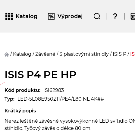
Katalog
Výprodej
/
Katalog
/
závěsné
/
S plastovými stínidly
/
ISIS P
/
I
ISIS P4 PE HP
Kód produktu:
ISI62983
Typ:
LED-5L08E950Z11/PE4/L80 NL 4K##
Krátký popis
Nerez leštěné závěsné vysokovýkonné LED svítidlo O
stínidlo. Tyčový závěs o délce 80 cm.