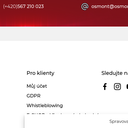
(+420)
567 210 023
osmont@osmon
Pro klienty
Sledujte n
Můj účet
GDPR
Whistleblowing
E-SHOP – Všeobecné obchodní
Spravova
podmínky & reklamace