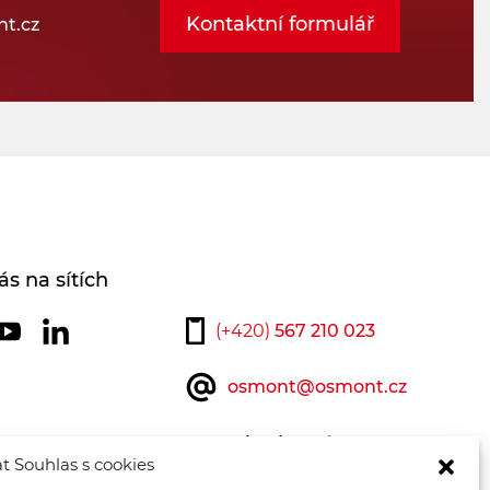
Kontaktní formulář
t.cz
ás na sítích
(+420)
567 210 023
osmont@osmont.cz
Kontaktujte nás
t Souhlas s cookies