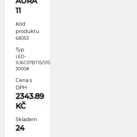
AURA
11
Kód
produktu
68053
Typ
LED-
1L16C07BT15/015
3000#
Cena s
DPH
2343.89
KČ
Skladem
24