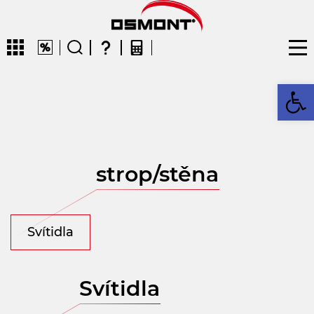
Op
CZ
strop/stěna
Svítidla
Svítidla