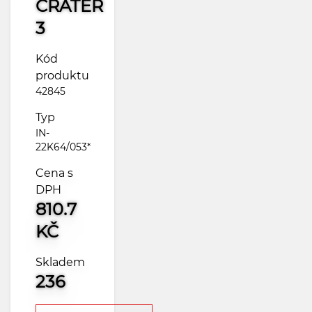
CRATER
3
Kód
produktu
42845
Typ
IN-
22K64/053*
Cena s
DPH
810.7
KČ
Skladem
236