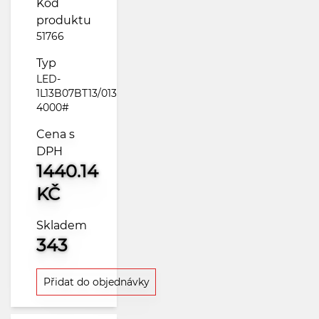
Kód
produktu
51766
Typ
LED-
1L13B07BT13/013
4000#
Cena s
DPH
1440.14
KČ
Skladem
343
Přidat do objednávky