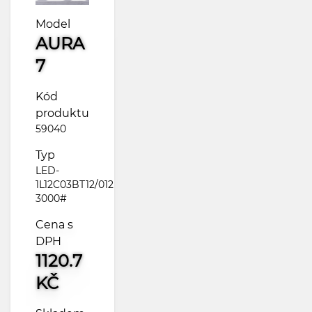
Model
AURA
7
Kód
produktu
59040
Typ
LED-
1L12C03BT12/012
3000#
Cena s
DPH
1120.7
KČ