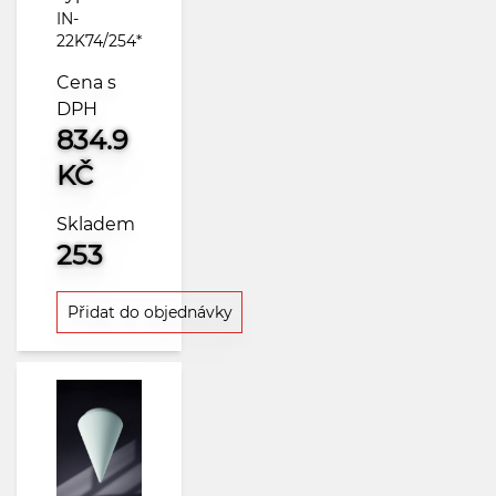
IN-
22K74/254*
Cena s
DPH
834.9
KČ
Skladem
253
Přidat do objednávky