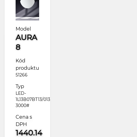
Model
AURA
8
Kód
produktu
51266
Typ
LED-
1L13B07BT13/013
3000#
Cena s
DPH
1440.14