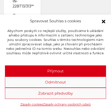
IN-
22BT13/313**
Cena s
Spravovat Souhlas s cookies
DPH
447.7
Abychom poskytli co nejlepší služby, používáme k ukládání
KČ
a/nebo přístupu k informacím o zařízení, technologie jako
jsou soubory cookies. Souhlas s těmito technologiemi nám
umožní zpracovávat údaje, jako je chování při procházení
Skladem
nebo jedinečná ID na tomto webu. Nesouhlas nebo odvolání
205
souhlasu může nepříznivě ovlivnit určité vlastnosti a funkce.
Přidat do objednávky
Příjmout
Odmítnout
Zobrazit předvolby
Zásady cookies
Zásady ochrany osobních údajů