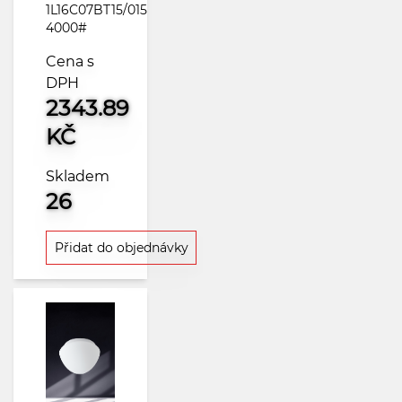
1L16C07BT15/015
4000#
Cena s
DPH
2343.89
KČ
Skladem
26
Přidat do objednávky