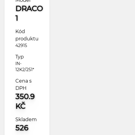
Model
DRACO
1
Kód
produktu
42915
Typ
IN-
12K2/251*
Cena s
DPH
350.9
KČ
Skladem
526