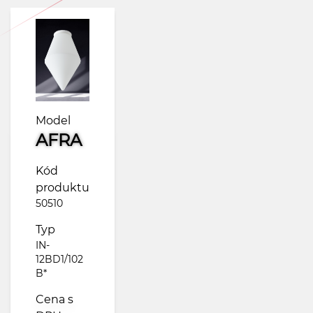
Model
AFRA
Kód
produktu
50510
Typ
IN-
12BD1/102
B*
Cena s