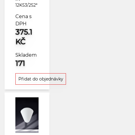
12K53/252*
Cena s
DPH
375.1
KČ
Skladem
171
Přidat do objednávky