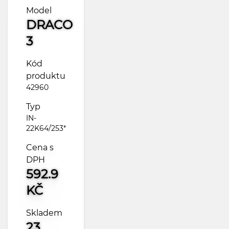
Model
DRACO
3
Kód
produktu
42960
Typ
IN-
22K64/253*
Cena s
DPH
592.9
KČ
Skladem
23