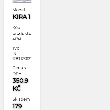
Model
KIRA 1
Kód
produktu
41741
Typ
IN-
12BT12/312*
Cena s
DPH
350.9
KČ
Skladem
179