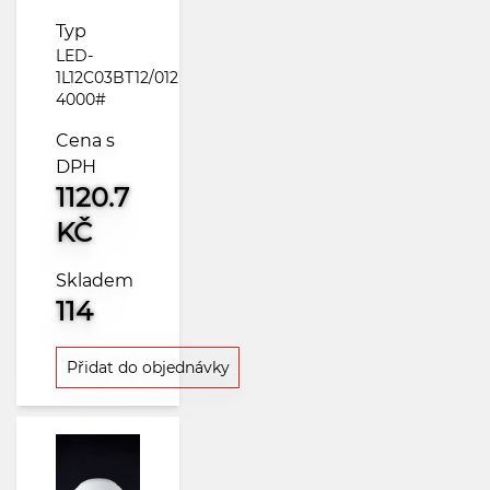
Typ
LED-
1L12C03BT12/012
4000#
Cena s
DPH
1120.7
KČ
Skladem
114
Přidat do objednávky