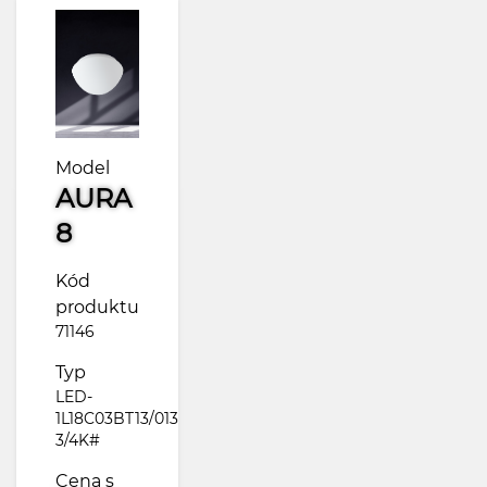
Model
AURA
8
Kód
produktu
71146
Typ
LED-
1L18C03BT13/013
3/4K#
Cena s