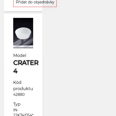
Přidat do objednávky
Model
CRATER
4
Kód
produktu
42880
Typ
IN-
22K74/054*