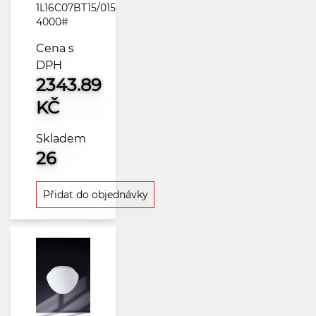
1L16C07BT15/015
4000#
Cena s
DPH
2343.89
KČ
Skladem
26
Přidat do objednávky