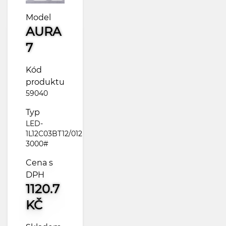
Model
AURA
7
Kód
produktu
59040
Typ
LED-
1L12C03BT12/012
3000#
Cena s
DPH
1120.7
KČ