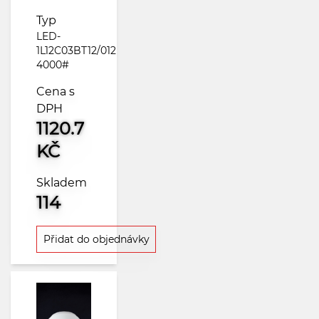
Typ
LED-
1L12C03BT12/012
4000#
Cena s
DPH
1120.7
KČ
Skladem
114
Přidat do objednávky