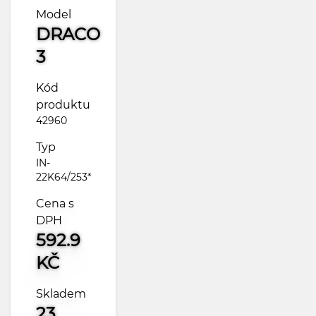
Model
DRACO
3
Kód
produktu
42960
Typ
IN-
22K64/253*
Cena s
DPH
592.9
KČ
Skladem
23