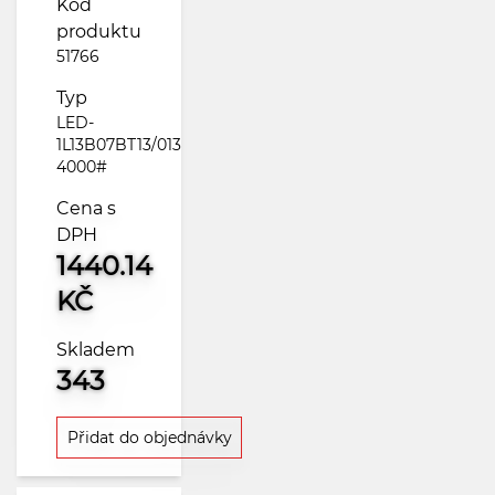
Kód
produktu
51766
Typ
LED-
1L13B07BT13/013
4000#
Cena s
DPH
1440.14
KČ
Skladem
343
Přidat do objednávky