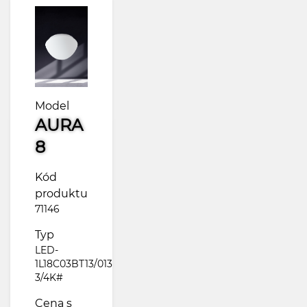
Model
AURA
8
Kód
produktu
71146
Typ
LED-
1L18C03BT13/013
3/4K#
Cena s