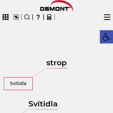
Op
CZ
strop
Svítidla
Svítidla