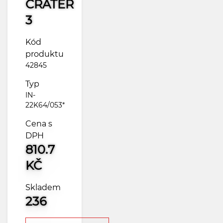
CRATER
3
Kód
produktu
42845
Typ
IN-
22K64/053*
Cena s
DPH
810.7
KČ
Skladem
236