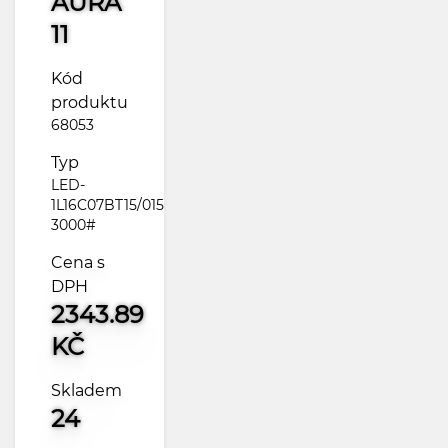
AURA
11
Kód
produktu
68053
Typ
LED-
1L16C07BT15/015
3000#
Cena s
DPH
2343.89
KČ
Skladem
24