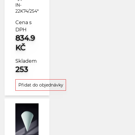
IN-
22K74/254*
Cena s
DPH
834.9
KČ
Skladem
253
Přidat do objednávky