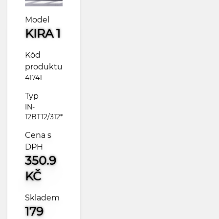
Model
KIRA 1
Kód
produktu
41741
Typ
IN-
12BT12/312*
Cena s
DPH
350.9
KČ
Skladem
179