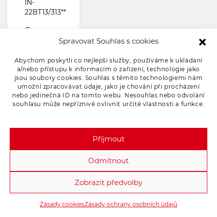
IN-
22BT13/313**
Cena s
Spravovat Souhlas s cookies
DPH
447.7
Abychom poskytli co nejlepší služby, používáme k ukládání
KČ
a/nebo přístupu k informacím o zařízení, technologie jako
jsou soubory cookies. Souhlas s těmito technologiemi nám
umožní zpracovávat údaje, jako je chování při procházení
Skladem
nebo jedinečná ID na tomto webu. Nesouhlas nebo odvolání
205
souhlasu může nepříznivě ovlivnit určité vlastnosti a funkce.
Přidat do objednávky
Příjmout
Odmítnout
Zobrazit předvolby
Zásady cookies
Zásady ochrany osobních údajů