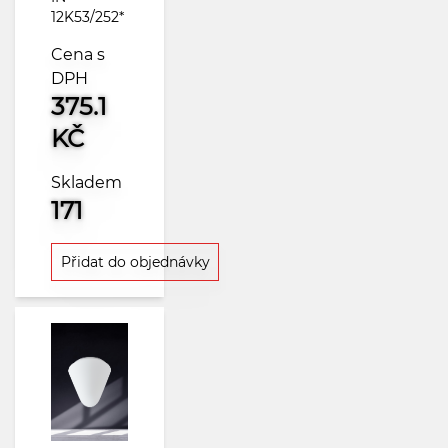
12K53/252*
Cena s
DPH
375.1
KČ
Skladem
171
Přidat do objednávky