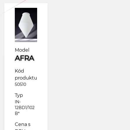
Model
AFRA
Kód
produktu
50510
Typ
IN-
12BD1/102
B*
Cena s