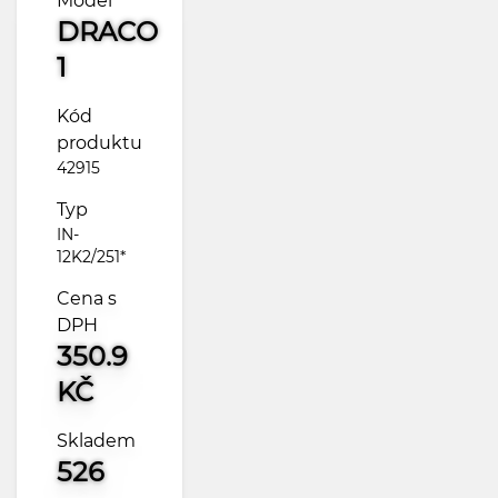
Model
DRACO
1
Kód
produktu
42915
Typ
IN-
12K2/251*
Cena s
DPH
350.9
KČ
Skladem
526