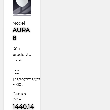
Model
AURA
8
Kód
produktu
51266
Typ
LED-
1L13B07BT13/013
3000#
Cena s
DPH
1440.14