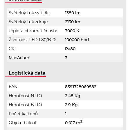
Světelný tok svítidla:
1380 lm
Světelný tok zdroje:
2130 lm
Teplota chromatičnosti:
3000 K
Životnost LED L80/B10:
100000 hod
CRI:
Ra80
MacAdam:
3
Logistická data
EAN
8591728069582
Hmotnost NTTO
2.48 Kg
Hmotnost BTTO
2.9 Kg
Počet kartonů
1
3
Objem balení
0.017 m