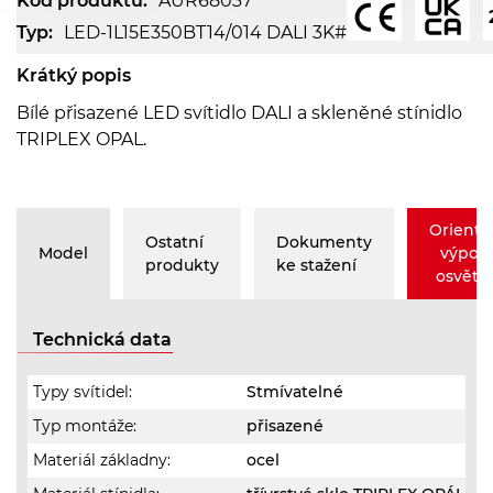
Kód produktu:
AUR68037
Typ:
LED-1L15E350BT14/014 DALI 3K#
Krátký popis
Bílé přisazené LED svítidlo DALI a skleněné stínidlo
TRIPLEX OPAL.
Orienta
Ostatní
Dokumenty
Model
výpoč
produkty
ke stažení
osvětle
Technická data
Typy svítidel:
Stmívatelné
Typ montáže:
přisazené
Materiál základny:
ocel