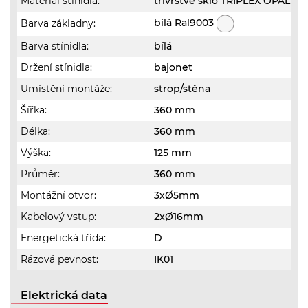
Materiál stínidla:
třívrstvé sklo TRIPLEX OPÁL
bílá Ral9003
Barva základny:
Barva stínidla:
bílá
Držení stínidla:
bajonet
Umístění montáže:
strop/stěna
Šířka:
360 mm
Délka:
360 mm
Výška:
125 mm
Průměr:
360 mm
Montážní otvor:
3xØ5mm
Kabelový vstup:
2xØ16mm
Energetická třída:
D
Rázová pevnost:
IK01
Elektrická data