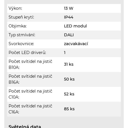
Výkon:
13 W
Stupeň krytí:
IP44
Objimka:
LED modul
Typ stmívání:
DALI
Svorkovnice:
zacvakávací
Počet LED driverů:
1
Počet svítidel na jistič
31 ks
B10A:
Počet svítidel na jistič
50 ks
B16A:
Počet svítidel na jistič
52 ks
C10A:
Počet svítidel na jistič
85 ks
C16A:
Světelná data