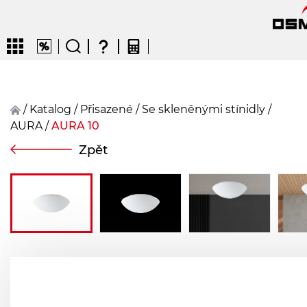
/
Katalog
/
přisazené
/
Se skleněnými stínidly
/
AURA
/
AURA 10
CZ
EN
DE
FR
FIN
Zpět