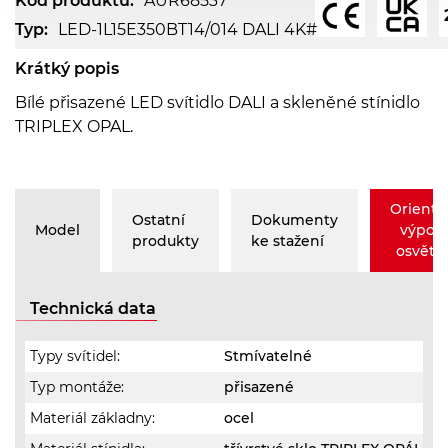
Kód produktu:
AUR68537
Typ:
LED-1L15E350BT14/014 DALI 4K#
Krátký popis
Bílé přisazené LED svítidlo DALI a skleněné stínidlo
TRIPLEX OPAL.
Orienta
Ostatní
Dokumenty
Model
výpoč
produkty
ke stažení
osvětle
Technická data
Typy svítidel:
Stmívatelné
Typ montáže:
přisazené
Materiál základny:
ocel