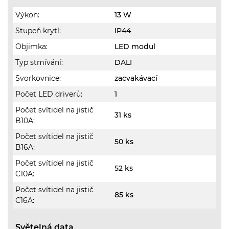
Výkon:
13 W
Stupeň krytí:
IP44
Objimka:
LED modul
Typ stmívání:
DALI
Svorkovnice:
zacvakávací
Počet LED driverů:
1
Počet svítidel na jistič
31 ks
B10A:
Počet svítidel na jistič
50 ks
B16A:
Počet svítidel na jistič
52 ks
C10A:
Počet svítidel na jistič
85 ks
C16A:
Světelná data