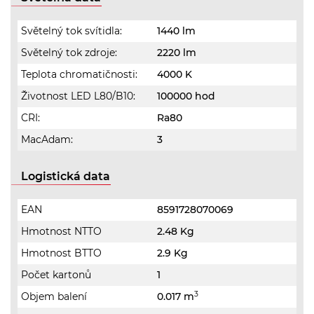
Světelný tok svítidla:
1440 lm
Světelný tok zdroje:
2220 lm
Teplota chromatičnosti:
4000 K
Životnost LED L80/B10:
100000 hod
CRI:
Ra80
MacAdam:
3
Logistická data
EAN
8591728070069
Hmotnost NTTO
2.48 Kg
Hmotnost BTTO
2.9 Kg
Počet kartonů
1
3
Objem balení
0.017 m