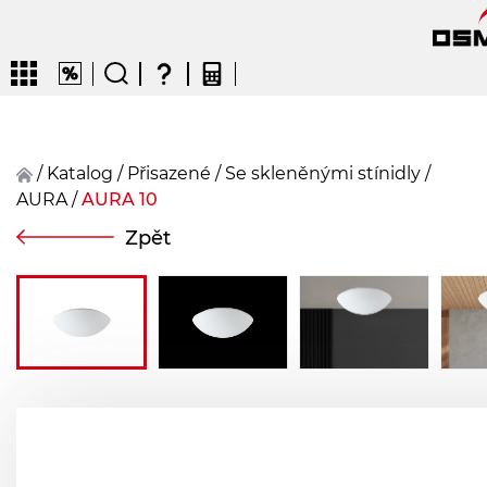
/
Katalog
/
přisazené
/
Se skleněnými stínidly
/
AURA
/
AURA 10
CZ
EN
DE
FR
FIN
Zpět