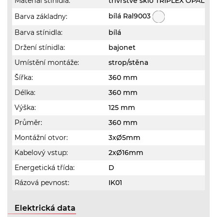
Materiál stínidla:
třívrstvé sklo TRIPLEX OPÁL
bílá Ral9003
Barva základny:
Barva stínidla:
bílá
Držení stínidla:
bajonet
Umístění montáže:
strop/stěna
Šířka:
360 mm
Délka:
360 mm
Výška:
125 mm
Průměr:
360 mm
Montážní otvor:
3xØ5mm
Kabelový vstup:
2xØ16mm
Energetická třída:
D
Rázová pevnost:
IK01
Elektrická data