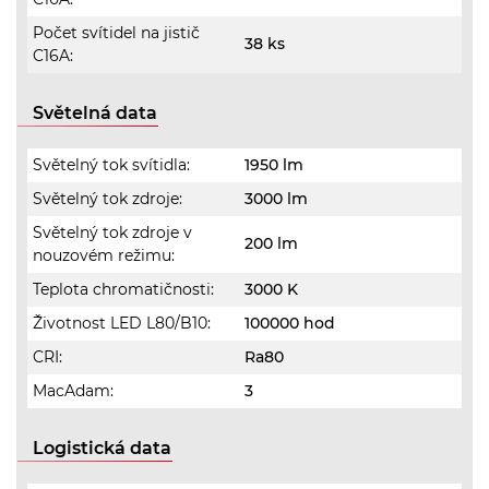
Počet svítidel na jistič
38 ks
C16A:
Světelná data
Světelný tok svítidla:
1950 lm
Světelný tok zdroje:
3000 lm
Světelný tok zdroje v
200 lm
nouzovém režimu:
Teplota chromatičnosti:
3000 K
Životnost LED L80/B10:
100000 hod
CRI:
Ra80
MacAdam:
3
Logistická data