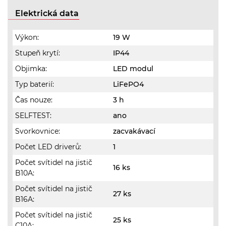
Elektrická data
Výkon:
19 W
Stupeň krytí:
IP44
Objimka:
LED modul
Typ baterií:
LiFePO4
Čas nouze:
3 h
SELFTEST:
ano
Svorkovnice:
zacvakávací
Počet LED driverů:
1
Počet svítidel na jistič
16 ks
B10A:
Počet svítidel na jistič
27 ks
B16A:
Počet svítidel na jistič
25 ks
C10A: