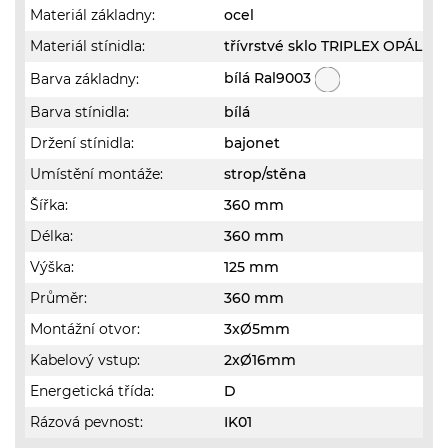
Materiál základny:
ocel
Materiál stínidla:
třívrstvé sklo TRIPLEX OPÁL
bílá Ral9003
Barva základny:
Barva stínidla:
bílá
Držení stínidla:
bajonet
Umístění montáže:
strop/stěna
Šířka:
360 mm
Délka:
360 mm
Výška:
125 mm
Průměr:
360 mm
Montážní otvor:
3xØ5mm
Kabelový vstup:
2xØ16mm
Energetická třída:
D
Rázová pevnost:
IK01