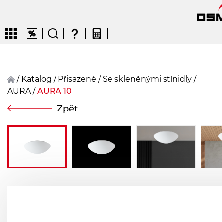
/
Katalog
/
přisazené
/
Se skleněnými stínidly
/
AURA
/
AURA 10
CZ
EN
DE
FR
FIN
Zpět