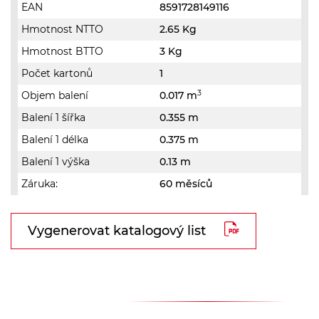
EAN
8591728149116
Hmotnost NTTO
2.65 Kg
Hmotnost BTTO
3 Kg
Počet kartonů
1
3
Objem balení
0.017 m
Balení 1 šířka
0.355 m
Balení 1 délka
0.375 m
Balení 1 výška
0.13 m
Záruka:
60 měsíců
Vygenerovat katalogový list