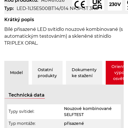
Kód produktu:
AUR61026
230V
Typ:
LED-1L15E500BT14/014 NK3HST 3K#
Krátký popis
Bílé přisazené LED svítidlo nouzové kombinované (s
automatickým testováním) a skleněné stínidlo
TRIPLEX OPAL.
Orienta
Ostatní
Dokumenty
Model
výpoč
produkty
ke stažení
osvětle
Technická data
Nouzové kombinované
Typy svítidel:
SELFTEST
Typ montáže:
přisazené