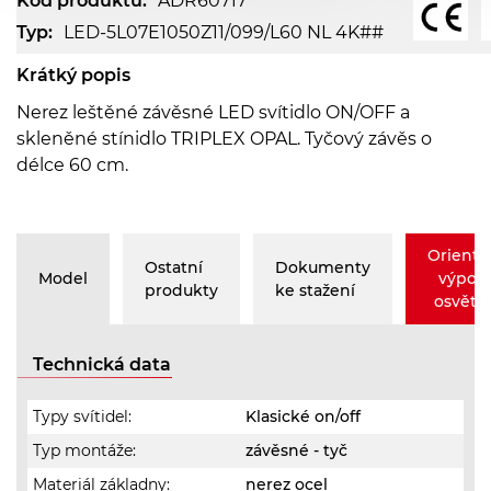
Kód produktu:
ADR60717
Typ:
LED-5L07E1050Z11/099/L60 NL 4K##
Krátký popis
Nerez leštěné závěsné LED svítidlo ON/OFF a
skleněné stínidlo TRIPLEX OPAL. Tyčový závěs o
délce 60 cm.
Orienta
Ostatní
Dokumenty
Model
výpoč
produkty
ke stažení
osvětle
Technická data
Typy svítidel:
Klasické on/off
Typ montáže:
závěsné - tyč
Materiál základny:
nerez ocel