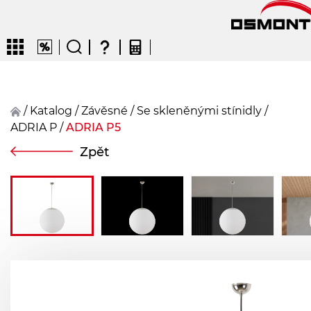
/
Katalog
/
závěsné
/
Se skleněnými stínidly
/
ADRIA P
/
ADRIA P5
CZ
EN
DE
FR
FIN
Zpět