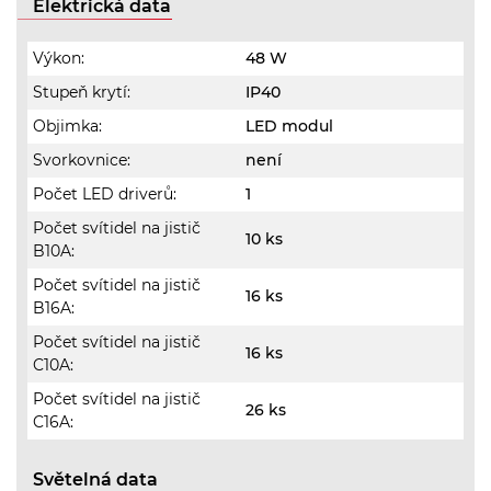
Elektrická data
Výkon:
48 W
Stupeň krytí:
IP40
Objimka:
LED modul
Svorkovnice:
není
Počet LED driverů:
1
Počet svítidel na jistič
10 ks
B10A:
Počet svítidel na jistič
16 ks
B16A:
Počet svítidel na jistič
16 ks
C10A:
Počet svítidel na jistič
26 ks
C16A:
Světelná data