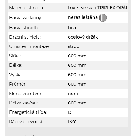
Materiál stínidla:
třívrstvé sklo TRIPLEX OPÁL
nerez leštěná
Barva základny:
Barva stínidla:
bílá
Držení stínidla:
ocelový držák
Umístění montáže:
strop
Šířka:
600 mm
Délka:
600 mm
Výška:
600 mm
Průměr:
600 mm
Montážní otvor:
není
Délka závěsu:
600 mm
Energetická třída:
D
Rázová pevnost:
IK01