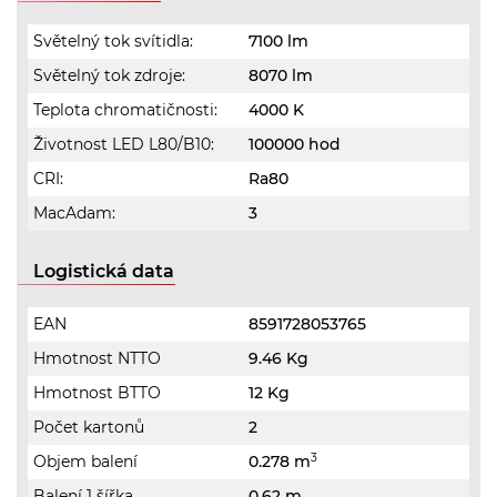
Světelný tok svítidla:
7100 lm
Světelný tok zdroje:
8070 lm
Teplota chromatičnosti:
4000 K
Životnost LED L80/B10:
100000 hod
CRI:
Ra80
MacAdam:
3
Logistická data
EAN
8591728053765
Hmotnost NTTO
9.46 Kg
Hmotnost BTTO
12 Kg
Počet kartonů
2
3
Objem balení
0.278 m
Balení 1 šířka
0.62 m