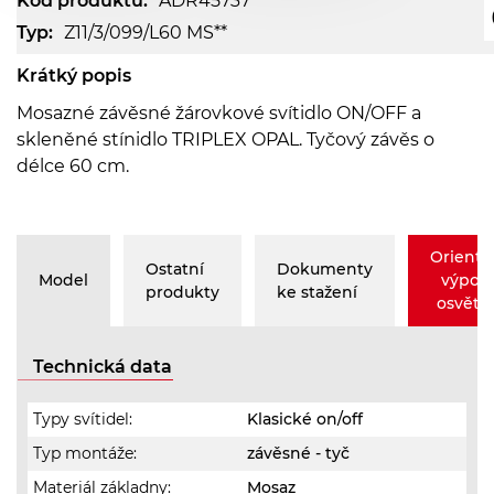
Kód produktu:
ADR45737
Typ:
Z11/3/099/L60 MS**
Krátký popis
Mosazné závěsné žárovkové svítidlo ON/OFF a
skleněné stínidlo TRIPLEX OPAL. Tyčový závěs o
délce 60 cm.
Orienta
Ostatní
Dokumenty
Model
výpoč
produkty
ke stažení
osvětle
Technická data
Typy svítidel:
Klasické on/off
Typ montáže:
závěsné - tyč
Materiál základny:
Mosaz