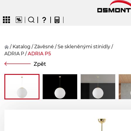
/
Katalog
/
závěsné
/
Se skleněnými stínidly
/
ADRIA P
/
ADRIA P5
CZ
EN
DE
FR
FIN
Zpět