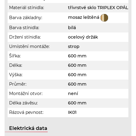
Materiál stínidla:
třívrstvé sklo TRIPLEX OPÁL
mosaz leštěná
Barva základny:
Barva stínidla:
bílá
Držení stínidla:
ocelový držák
Umístění montáže:
strop
Šířka:
600 mm
Délka:
600 mm
Výška:
600 mm
Průměr:
600 mm
Montážní otvor:
není
Délka závěsu:
600 mm
Rázová pevnost:
IK01
Elektrická data