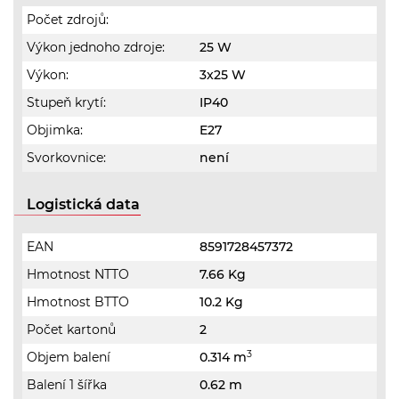
Počet zdrojů:
Výkon jednoho zdroje:
25 W
Výkon:
3x25 W
Stupeň krytí:
IP40
Objimka:
E27
Svorkovnice:
není
Logistická data
EAN
8591728457372
Hmotnost NTTO
7.66 Kg
Hmotnost BTTO
10.2 Kg
Počet kartonů
2
3
Objem balení
0.314 m
Balení 1 šířka
0.62 m