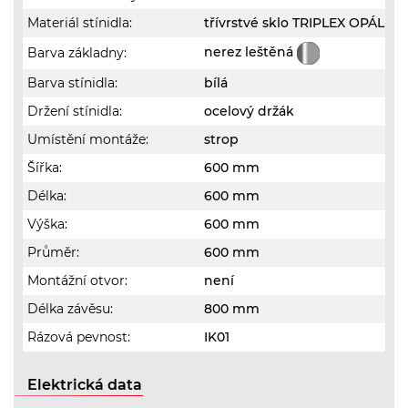
Materiál stínidla:
třívrstvé sklo TRIPLEX OPÁL
nerez leštěná
Barva základny:
Barva stínidla:
bílá
Držení stínidla:
ocelový držák
Umístění montáže:
strop
Šířka:
600 mm
Délka:
600 mm
Výška:
600 mm
Průměr:
600 mm
Montážní otvor:
není
Délka závěsu:
800 mm
Rázová pevnost:
IK01
Elektrická data