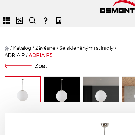
/
Katalog
/
závěsné
/
Se skleněnými stínidly
/
ADRIA P
/
ADRIA P5
CZ
EN
DE
FR
FIN
Zpět