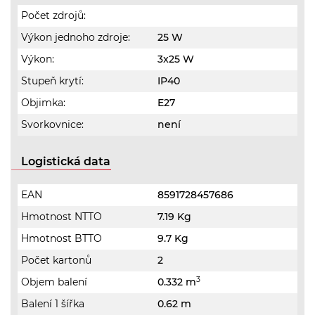
Počet zdrojů:
Výkon jednoho zdroje:
25 W
Výkon:
3x25 W
Stupeň krytí:
IP40
Objimka:
E27
Svorkovnice:
není
Logistická data
EAN
8591728457686
Hmotnost NTTO
7.19 Kg
Hmotnost BTTO
9.7 Kg
Počet kartonů
2
3
Objem balení
0.332 m
Balení 1 šířka
0.62 m