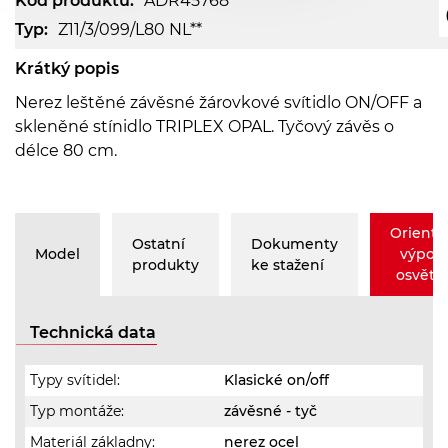
Kód produktu:
ADR45768
Typ:
Z11/3/099/L80 NL**
Krátký popis
Nerez leštěné závěsné žárovkové svítidlo ON/OFF a
skleněné stínidlo TRIPLEX OPAL. Tyčový závěs o
délce 80 cm.
Orienta
Ostatní
Dokumenty
Model
výpoč
produkty
ke stažení
osvětle
Technická data
Typy svítidel:
Klasické on/off
Typ montáže:
závěsné - tyč
Materiál základny:
nerez ocel