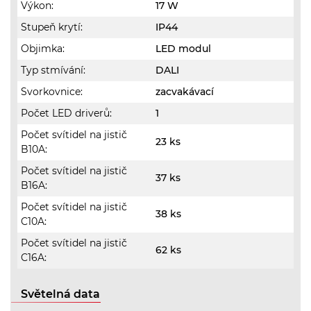
Výkon:
17 W
Stupeň krytí:
IP44
Objimka:
LED modul
Typ stmívání:
DALI
Svorkovnice:
zacvakávací
Počet LED driverů:
1
Počet svítidel na jistič
23 ks
B10A:
Počet svítidel na jistič
37 ks
B16A:
Počet svítidel na jistič
38 ks
C10A:
Počet svítidel na jistič
62 ks
C16A:
Světelná data