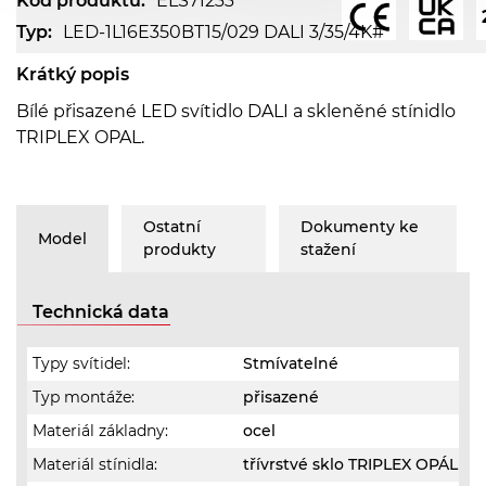
Kód produktu:
ELS71233
Typ:
LED-1L16E350BT15/029 DALI 3/35/4K#
Krátký popis
Bílé přisazené LED svítidlo DALI a skleněné stínidlo
TRIPLEX OPAL.
Ostatní
Dokumenty ke
Model
produkty
stažení
Technická data
Typy svítidel:
Stmívatelné
Typ montáže:
přisazené
Materiál základny:
ocel
Materiál stínidla:
třívrstvé sklo TRIPLEX OPÁL