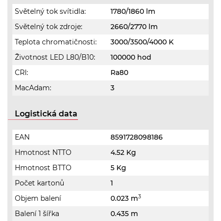
Světelný tok svítidla:
1780/1860 lm
Světelný tok zdroje:
2660/2770 lm
Teplota chromatičnosti:
3000/3500/4000 K
Životnost LED L80/B10:
100000 hod
CRI:
Ra80
MacAdam:
3
Logistická data
EAN
8591728098186
Hmotnost NTTO
4.52 Kg
Hmotnost BTTO
5 Kg
Počet kartonů
1
3
Objem balení
0.023 m
Balení 1 šířka
0.435 m