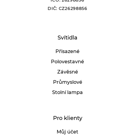
IČO: 26298856
DIČ: CZ26298856
Svítidla
Přisazené
Polovestavné
Závěsné
Průmyslové
Stolní lampa
Pro klienty
Můj účet