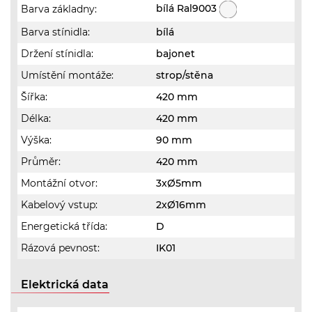
bílá Ral9003
Barva základny:
Barva stínidla:
bílá
Držení stínidla:
bajonet
Umístění montáže:
strop/stěna
Šířka:
420 mm
Délka:
420 mm
Výška:
90 mm
Průměr:
420 mm
Montážní otvor:
3xØ5mm
Kabelový vstup:
2xØ16mm
Energetická třída:
D
Rázová pevnost:
IK01
Elektrická data