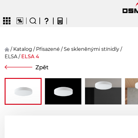
/
Katalog
/
přisazené
/
Se skleněnými stínidly
/
ELSA
/
ELSA 4
CZ
EN
DE
FR
FIN
Zpět