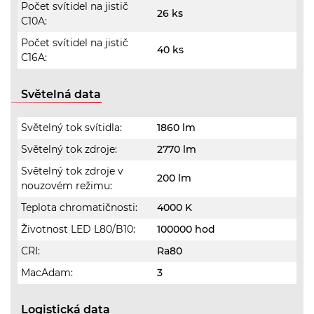
Počet svítidel na jistič
26 ks
C10A:
Počet svítidel na jistič
40 ks
C16A:
Světelná data
Světelný tok svítidla:
1860 lm
Světelný tok zdroje:
2770 lm
Světelný tok zdroje v
200 lm
nouzovém režimu:
Teplota chromatičnosti:
4000 K
Životnost LED L80/B10:
100000 hod
CRI:
Ra80
MacAdam:
3
Logistická data