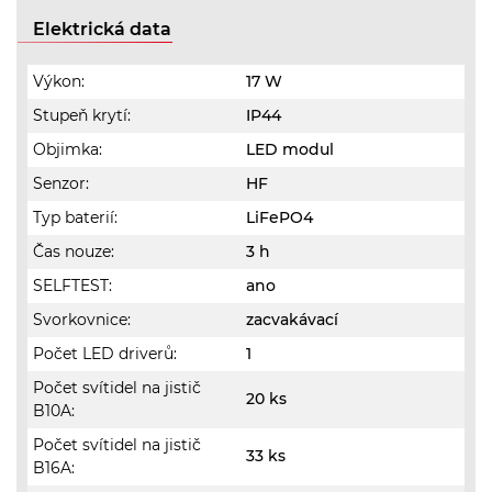
Elektrická data
Výkon:
17 W
Stupeň krytí:
IP44
Objimka:
LED modul
Senzor:
HF
Typ baterií:
LiFePO4
Čas nouze:
3 h
SELFTEST:
ano
Svorkovnice:
zacvakávací
Počet LED driverů:
1
Počet svítidel na jistič
20 ks
B10A:
Počet svítidel na jistič
33 ks
B16A: