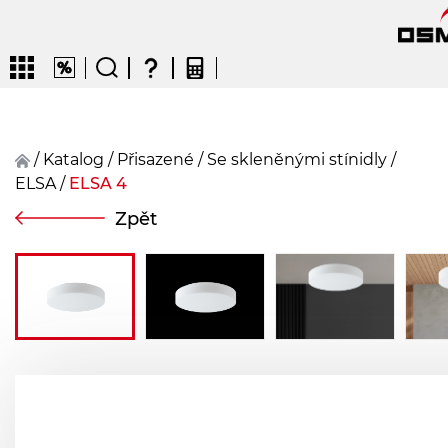
/
Katalog
/
přisazené
/
Se skleněnými stínidly
/
ELSA
/
ELSA 4
CZ
EN
DE
FR
FIN
Zpět