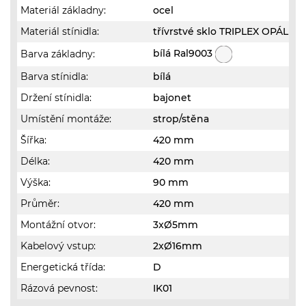
Materiál základny:
ocel
Materiál stínidla:
třívrstvé sklo TRIPLEX OPÁL
bílá Ral9003
Barva základny:
Barva stínidla:
bílá
Držení stínidla:
bajonet
Umístění montáže:
strop/stěna
Šířka:
420 mm
Délka:
420 mm
Výška:
90 mm
Průměr:
420 mm
Montážní otvor:
3xØ5mm
Kabelový vstup:
2xØ16mm
Energetická třída:
D
Rázová pevnost:
IK01