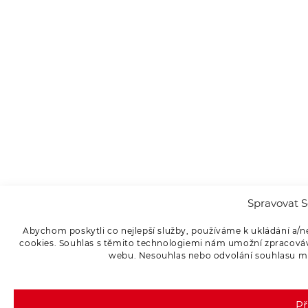
Spravovat S
Abychom poskytli co nejlepší služby, používáme k ukládání a/n
cookies. Souhlas s těmito technologiemi nám umožní zpracováva
webu. Nesouhlas nebo odvolání souhlasu může
Př