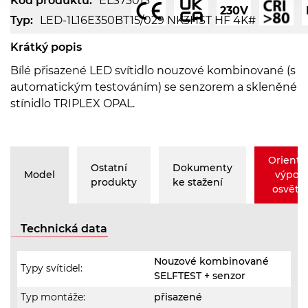
Kód produktu:
ELS73013
230V
Typ:
LED-1L16E350BT15/029 NK3HST HF 4K#
Krátký popis
Bílé přisazené LED svítidlo nouzové kombinované (s
automatickým testováním) se senzorem a skleněné
stínidlo TRIPLEX OPAL.
Orienta
Ostatní
Dokumenty
Model
výpoč
produkty
ke stažení
osvětle
Technická data
Nouzové kombinované
Typy svítidel:
SELFTEST + senzor
Typ montáže:
přisazené