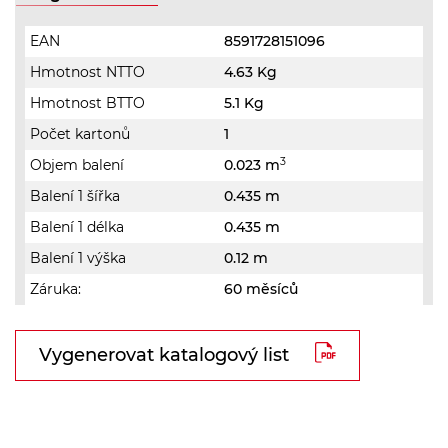
EAN
8591728151096
Hmotnost NTTO
4.63 Kg
Hmotnost BTTO
5.1 Kg
Počet kartonů
1
3
Objem balení
0.023 m
Balení 1 šířka
0.435 m
Balení 1 délka
0.435 m
Balení 1 výška
0.12 m
Záruka:
60 měsíců
Vygenerovat katalogový list